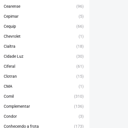
Cearense
(96)
Cepimar
(5)
Cequip
(66)
Chevrolet
(1)
Cialtra
(18)
Cidade Luz
(30)
Ciferal
(61)
Clotran
(15)
CMA
(1)
Comil
(310)
Complementar
(136)
Condor
(3)
Conhecendo a frota
(173)