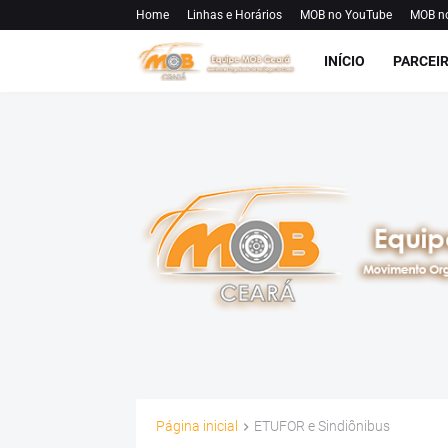
Home
Linhas e Horários
MOB no YouTube
MOB n
INÍCIO
PARCEI
Página inicial
ETUFOR e Sindiônibus