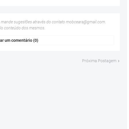
u mande sugestões através do contato
mobceara@gmail.com
.
elo conteúdo dos mesmos.
ar um comentário (0)
Próxima Postagem