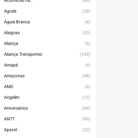
Aconteceu há..
(46)
Agrale
(28)
Águia Branca
(4)
Alagoas
(20)
Aliança
(5)
Aliança Transportes
(169)
Amapá
(4)
Amazonas
(48)
AMD
(4)
Angelim
(12)
Aniversários
(69)
ANTT
(90)
Apavel
(22)