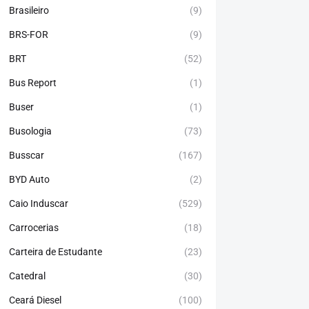
Brasileiro
(9)
BRS-FOR
(9)
BRT
(52)
Bus Report
(1)
Buser
(1)
Busologia
(73)
Busscar
(167)
BYD Auto
(2)
Caio Induscar
(529)
Carrocerias
(18)
Carteira de Estudante
(23)
Catedral
(30)
Ceará Diesel
(100)