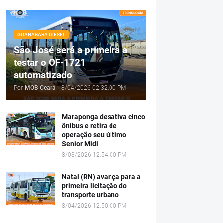
GUANABARA DIESEL
São José será a primeira a
testar o OF-1721
automatizado
Por
MOB Ceará
-
8/04/2026 02:32:00 PM
Maraponga desativa cinco
ônibus e retira de
operação seu último
Senior Midi
8/03/2026 12:54:00 PM
Natal (RN) avança para a
primeira licitação do
transporte urbano
8/04/2026 12:50:00 PM