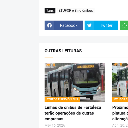
Tags
ETUFOR e Sindiônibus
Facebook
Twitter
OUTRAS LEITURAS
ETUFOR E SINDIÔNIBUS
ETUFOR E
Linhas de ônibus de Fortaleza
Próximo
terão operações de outras
pintura 
empresas
alteraçã
May 16, 2026
April 20, 