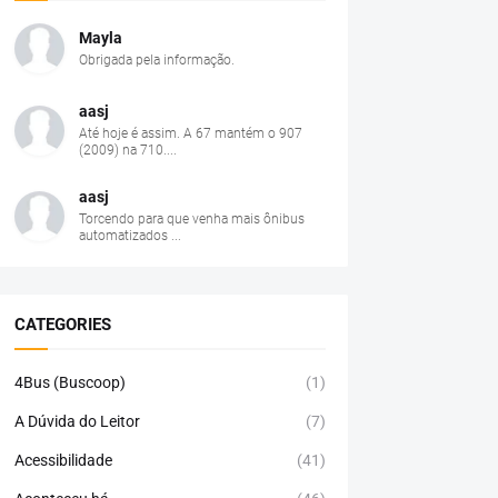
Mayla
Obrigada pela informação.
aasj
Até hoje é assim. A 67 mantém o 907
(2009) na 710....
aasj
Torcendo para que venha mais ônibus
automatizados ...
CATEGORIES
4Bus (Buscoop)
(1)
A Dúvida do Leitor
(7)
Acessibilidade
(41)