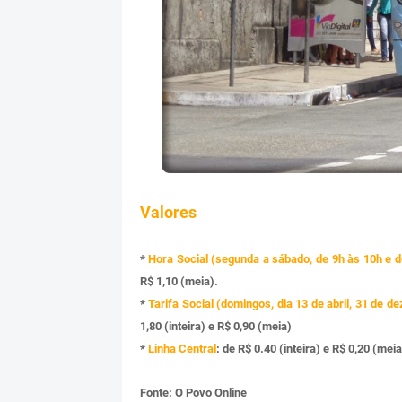
Valores
*
Hora Social (segunda a sábado, de 9h às 10h e d
R$ 1,10 (meia).
*
Tarifa Social (domingos, dia 13 de abril, 31 de d
1,80 (inteira) e R$ 0,90 (meia)
*
Linha Central
: de R$ 0.40 (inteira) e R$ 0,20 (m
Fonte: O Povo Online