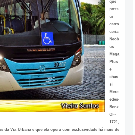
que
poss
ui
carro
ceria
Neob
us
Mega
Plus
e
chas
si
Merc
edes-
Benz
OF-
1721,
os da Via Urbana e que ela opera com exclusividade há mais de