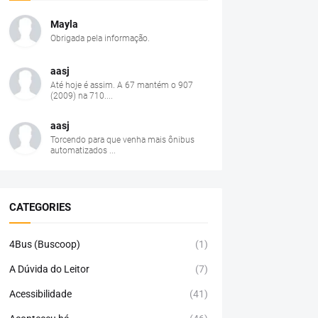
Mayla
Obrigada pela informação.
aasj
Até hoje é assim. A 67 mantém o 907
(2009) na 710....
aasj
Torcendo para que venha mais ônibus
automatizados ...
CATEGORIES
4Bus (Buscoop)
(1)
A Dúvida do Leitor
(7)
Acessibilidade
(41)