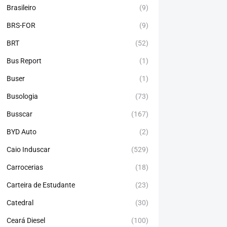
Brasileiro
(9)
BRS-FOR
(9)
BRT
(52)
Bus Report
(1)
Buser
(1)
Busologia
(73)
Busscar
(167)
BYD Auto
(2)
Caio Induscar
(529)
Carrocerias
(18)
Carteira de Estudante
(23)
Catedral
(30)
Ceará Diesel
(100)