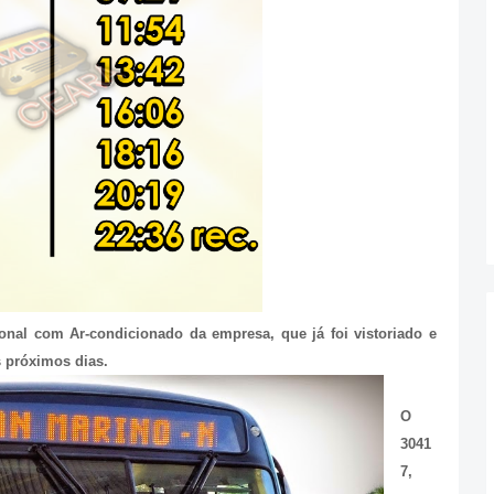
onal com Ar-condicionado da empresa, que já foi vistoriado e
 próximos dias.
O
3041
7,