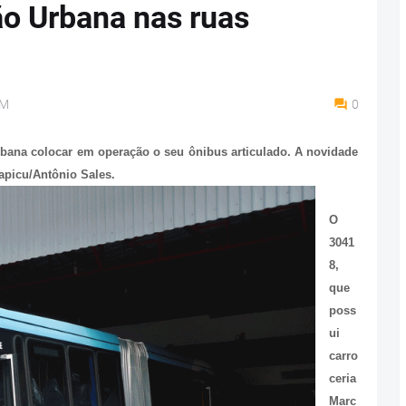
ão Urbana nas ruas
PM
0
bana colocar em operação o seu ônibus articulado. A novidade
apicu/Antônio Sales.
O
3041
8,
que
poss
ui
carro
ceria
Marc