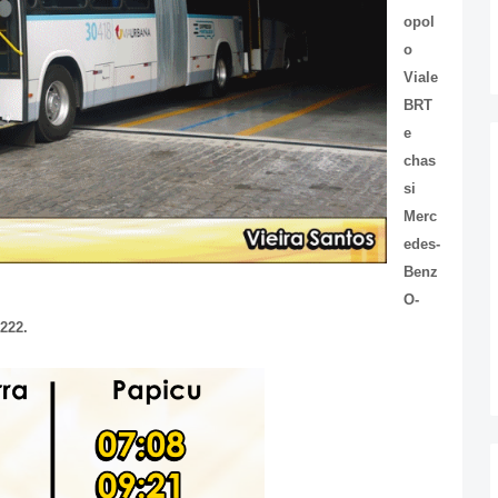
opol
o
Viale
BRT
e
chas
si
Merc
edes-
Benz
O-
222.