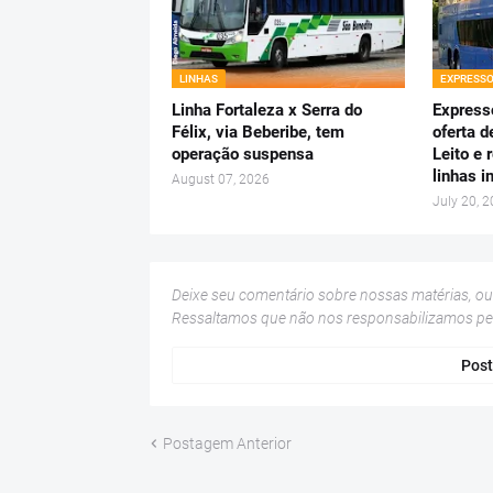
LINHAS
EXPRESS
Linha Fortaleza x Serra do
Express
Félix, via Beberibe, tem
oferta d
operação suspensa
Leito e 
linhas i
August 07, 2026
July 20, 
Deixe seu comentário sobre nossas matérias, o
Ressaltamos que não nos responsabilizamos p
Post
Postagem Anterior