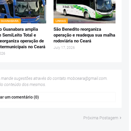
O GUANABARA
LINHAS
o Guanabara amplia
São Benedito reorganiza
e SemiLeito Total e
operação e readequa sua malha
reorganiza operação de
rodoviária no Ceará
ntermunicipais no Ceará
July 17, 2026
2026
u mande sugestões através do contato
mobceara@gmail.com
.
elo conteúdo dos mesmos.
ar um comentário (0)
Próxima Postagem