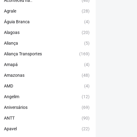
Aconteceu há..
(46)
Agrale
(28)
Águia Branca
(4)
Alagoas
(20)
Aliança
(5)
Aliança Transportes
(169)
Amapá
(4)
Amazonas
(48)
AMD
(4)
Angelim
(12)
Aniversários
(69)
ANTT
(90)
Apavel
(22)