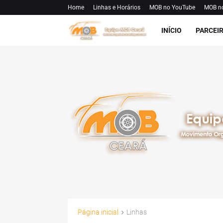
Home
Linhas e Horários
MOB no YouTube
MOB n
INÍCIO
PARCEI
Página inicial
Linhas