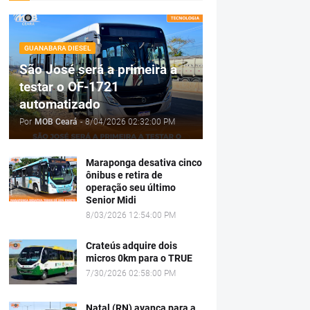
GUANABARA DIESEL
São José será a primeira a
testar o OF-1721
automatizado
Por
MOB Ceará
-
8/04/2026 02:32:00 PM
Maraponga desativa cinco
ônibus e retira de
operação seu último
Senior Midi
8/03/2026 12:54:00 PM
Crateús adquire dois
micros 0km para o TRUE
7/30/2026 02:58:00 PM
Natal (RN) avança para a