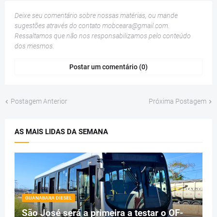
Deixe seu comentário sobre nossas matérias, ou mande
sugestões através do contato
mobceara@gmail.com
.
Ressaltamos que não nos responsabilizamos pelo conteúdo
dos mesmos.
Postar um comentário (0)
Postagem Anterior
Próxima Postagem
AS MAIS LIDAS DA SEMANA
GUANABARA DIESEL
São José será a primeira a testar o OF-