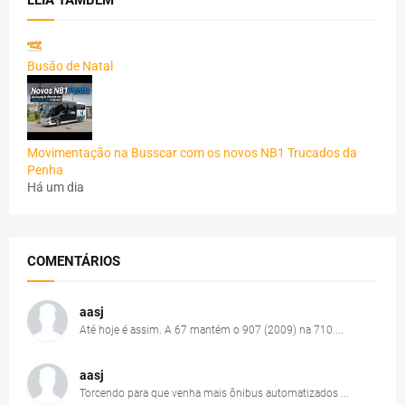
LEIA TAMBÉM
Busão de Natal
Movimentação na Busscar com os novos NB1 Trucados da
Penha
Há um dia
COMENTÁRIOS
aasj
Até hoje é assim. A 67 mantém o 907 (2009) na 710....
aasj
Torcendo para que venha mais ônibus automatizados ...