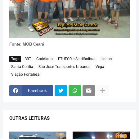
Fonte: MOB Ceará
Tags
BRT
Cotidiano
ETUFOR e Sindiônibus
Linhas
Santa Cecília
São José Transportes Urbanos
Vega
Viação Fortaleza
Facebook
OUTRAS LEITURAS