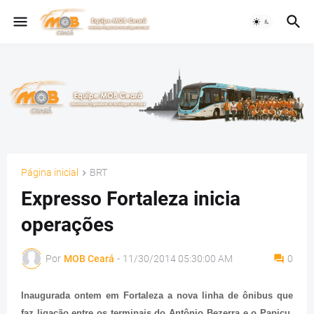
Página inicial
BRT
Expresso Fortaleza inicia
operações
Por
MOB Ceará
-
11/30/2014 05:30:00 AM
0
Inaugurada ontem em Fortaleza a nova linha de ônibus que
faz ligação entre os terminais do Antônio Bezerra e o Papicu,