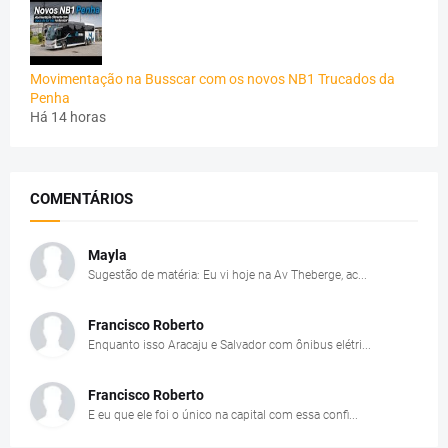
Movimentação na Busscar com os novos NB1 Trucados da
Penha
Há 14 horas
COMENTÁRIOS
Mayla
Sugestão de matéria: Eu vi hoje na Av Theberge, ac...
Francisco Roberto
Enquanto isso Aracaju e Salvador com ônibus elétri...
Francisco Roberto
E eu que ele foi o único na capital com essa confi...