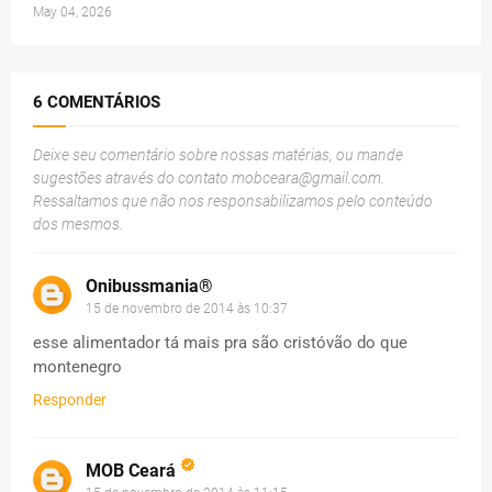
May 04, 2026
6 COMENTÁRIOS
Deixe seu comentário sobre nossas matérias, ou mande
sugestões através do contato
mobceara@gmail.com
.
Ressaltamos que não nos responsabilizamos pelo conteúdo
dos mesmos.
Onibussmania®
15 de novembro de 2014 às 10:37
esse alimentador tá mais pra são cristóvão do que
montenegro
Responder
MOB Ceará