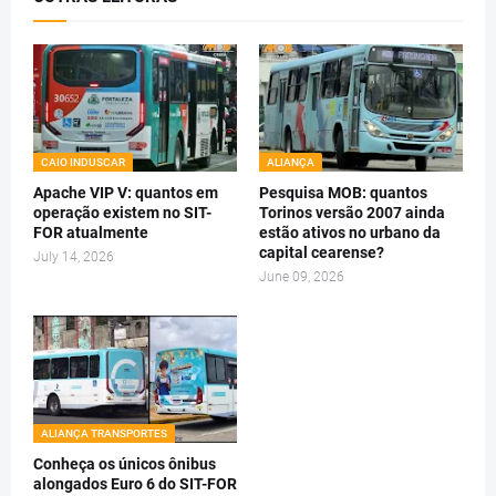
CAIO INDUSCAR
ALIANÇA
Apache VIP V: quantos em
Pesquisa MOB: quantos
operação existem no SIT-
Torinos versão 2007 ainda
FOR atualmente
estão ativos no urbano da
capital cearense?
July 14, 2026
June 09, 2026
ALIANÇA TRANSPORTES
Conheça os únicos ônibus
alongados Euro 6 do SIT-FOR