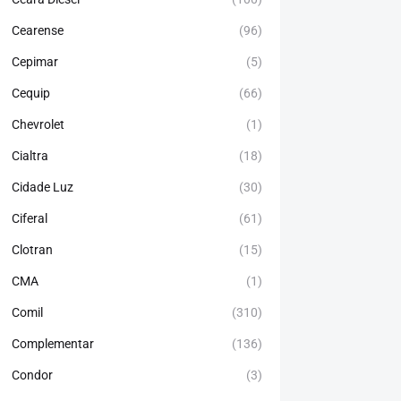
Cearense
(96)
Cepimar
(5)
Cequip
(66)
Chevrolet
(1)
Cialtra
(18)
Cidade Luz
(30)
Ciferal
(61)
Clotran
(15)
CMA
(1)
Comil
(310)
Complementar
(136)
Condor
(3)