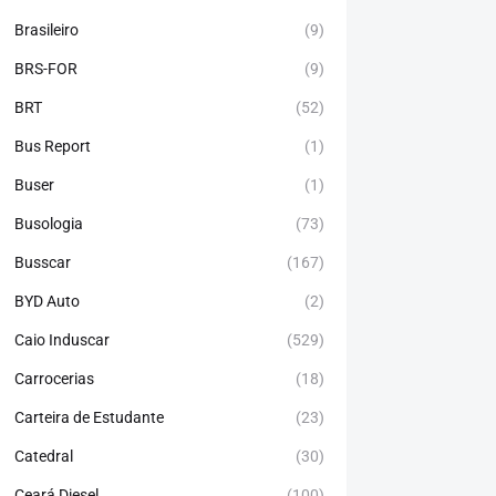
Brasileiro
(9)
BRS-FOR
(9)
BRT
(52)
Bus Report
(1)
Buser
(1)
Busologia
(73)
Busscar
(167)
BYD Auto
(2)
Caio Induscar
(529)
Carrocerias
(18)
Carteira de Estudante
(23)
Catedral
(30)
Ceará Diesel
(100)