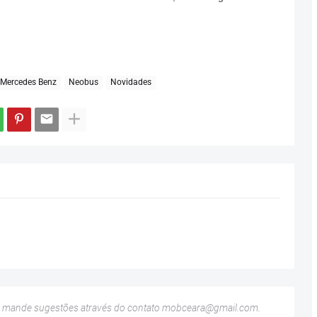
Mercedes Benz
Neobus
Novidades
u mande sugestões através do contato
mobceara@gmail.com
.