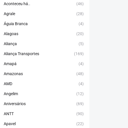
Aconteceu há..
(46)
Agrale
(28)
Águia Branca
(4)
Alagoas
(20)
Aliança
(5)
Aliança Transportes
(169)
Amapá
(4)
Amazonas
(48)
AMD
(4)
Angelim
(12)
Aniversários
(69)
ANTT
(90)
Apavel
(22)