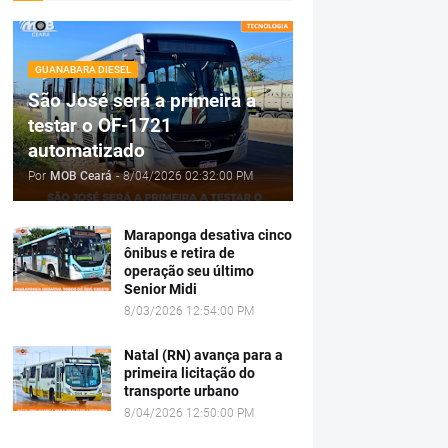
GUANABARA DIESEL
São José será a primeira a
testar o OF-1721
automatizado
Por
MOB Ceará
-
8/04/2026 02:32:00 PM
Maraponga desativa cinco
ônibus e retira de
operação seu último
Senior Midi
8/03/2026 12:54:00 PM
Natal (RN) avança para a
primeira licitação do
transporte urbano
8/04/2026 12:50:00 PM