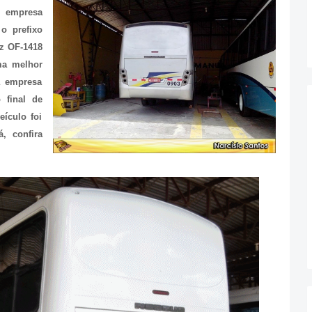
 empresa
o prefixo
nz OF-1418
ma melhor
a empresa
 final de
ículo foi
, confira