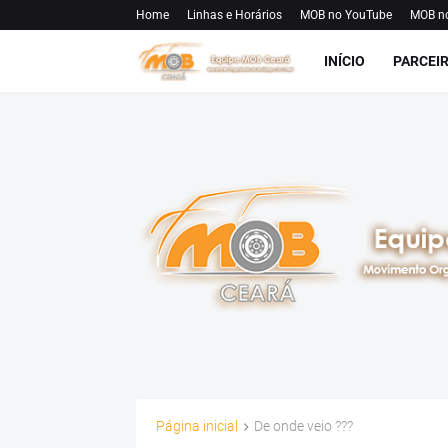
Home
Linhas e Horários
MOB no YouTube
MOB n
INÍCIO
PARCEI
Página inicial
De onde veio ???