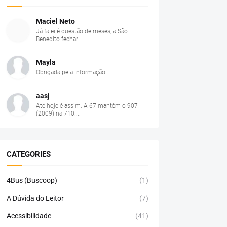
Maciel Neto
Já falei é questão de meses, a São
Benedito fechar...
Mayla
Obrigada pela informação.
aasj
Até hoje é assim. A 67 mantém o 907
(2009) na 710....
CATEGORIES
4Bus (Buscoop)
(1)
A Dúvida do Leitor
(7)
Acessibilidade
(41)