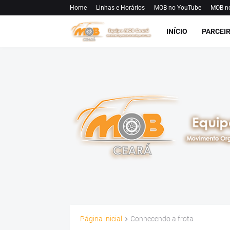
Home
Linhas e Horários
MOB no YouTube
MOB n
INÍCIO
PARCEI
Página inicial
Conhecendo a frota