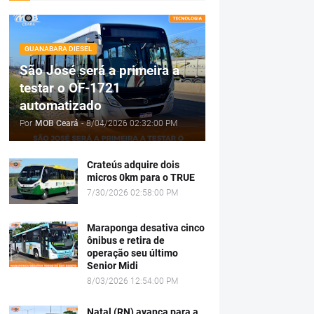
GUANABARA DIESEL
São José será a primeira a
testar o OF-1721
automatizado
Por
MOB Ceará
-
8/04/2026 02:32:00 PM
Crateús adquire dois
micros 0km para o TRUE
7/30/2026 02:58:00 PM
Maraponga desativa cinco
ônibus e retira de
operação seu último
Senior Midi
8/03/2026 12:54:00 PM
Natal (RN) avança para a