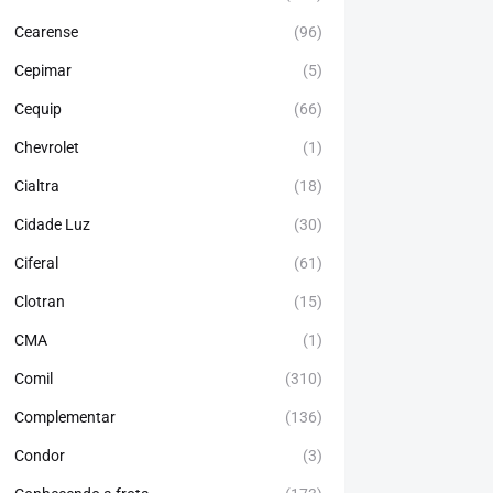
Cearense
(96)
Cepimar
(5)
Cequip
(66)
Chevrolet
(1)
Cialtra
(18)
Cidade Luz
(30)
Ciferal
(61)
Clotran
(15)
CMA
(1)
Comil
(310)
Complementar
(136)
Condor
(3)