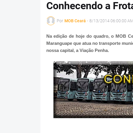
Conhecendo a Frot
Por
MOB Ceará
-
8/13/2014 06:00:00 A
Na edição de hoje do quadro, o MOB Cear
Maranguape que atua no transporte munic
nossa capital, a Viação Penha.