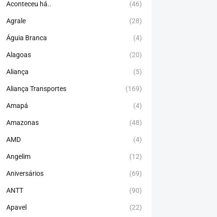
Aconteceu há..
(46)
Agrale
(28)
Águia Branca
(4)
Alagoas
(20)
Aliança
(5)
Aliança Transportes
(169)
Amapá
(4)
Amazonas
(48)
AMD
(4)
Angelim
(12)
Aniversários
(69)
ANTT
(90)
Apavel
(22)