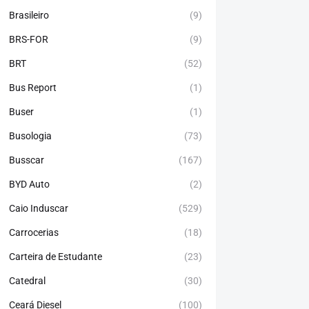
Brasileiro
(9)
BRS-FOR
(9)
BRT
(52)
Bus Report
(1)
Buser
(1)
Busologia
(73)
Busscar
(167)
BYD Auto
(2)
Caio Induscar
(529)
Carrocerias
(18)
Carteira de Estudante
(23)
Catedral
(30)
Ceará Diesel
(100)