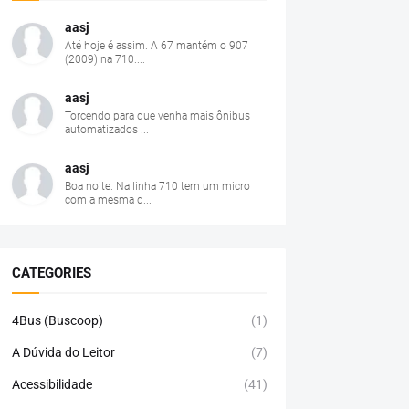
aasj
Até hoje é assim. A 67 mantém o 907
(2009) na 710....
aasj
Torcendo para que venha mais ônibus
automatizados ...
aasj
Boa noite. Na linha 710 tem um micro
com a mesma d...
CATEGORIES
4Bus (Buscoop)
(1)
A Dúvida do Leitor
(7)
Acessibilidade
(41)