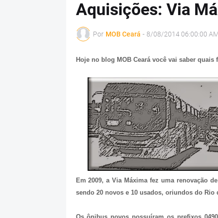
Aquisições: Via M
Por
MOB Ceará
-
8/08/2014 06:00:00 A
Hoje no blog MOB Ceará você vai saber quais 
Em 2009, a Via Máxima fez uma renovação de f
sendo 20 novos e 10 usados, oriundos do Rio 
Os ônibus novos possuíram os prefixos 04901