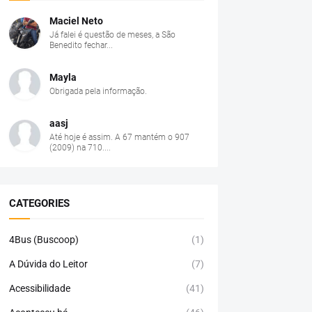
Maciel Neto
Já falei é questão de meses, a São
Benedito fechar...
Mayla
Obrigada pela informação.
aasj
Até hoje é assim. A 67 mantém o 907
(2009) na 710....
CATEGORIES
4Bus (Buscoop)
(1)
A Dúvida do Leitor
(7)
Acessibilidade
(41)