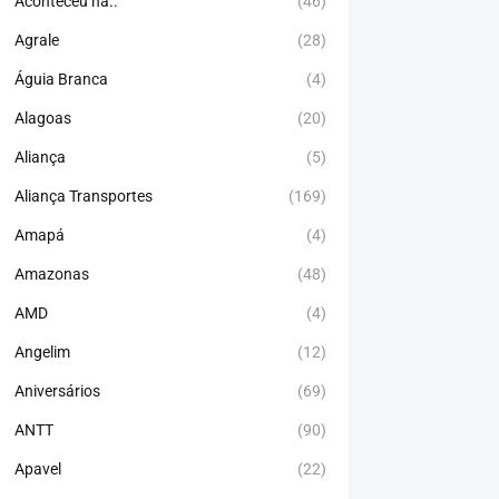
Aconteceu há..
(46)
Agrale
(28)
Águia Branca
(4)
Alagoas
(20)
Aliança
(5)
Aliança Transportes
(169)
Amapá
(4)
Amazonas
(48)
AMD
(4)
Angelim
(12)
Aniversários
(69)
ANTT
(90)
Apavel
(22)