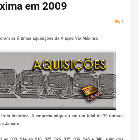
áxima em 2009
M
0
foram as últimas aquisições da Viação Via Máxima.
rota histórica. A empresa adquiriu em um total de 30 ônibus,
de Janeiro.
 ao 909, 914 ao 916, 925, 926, 935, 936, 945 e 946, além dos