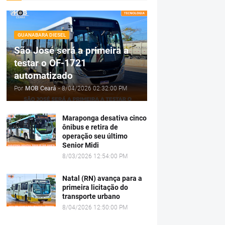
GUANABARA DIESEL
São José será a primeira a
testar o OF-1721
automatizado
Por
MOB Ceará
-
8/04/2026 02:32:00 PM
Maraponga desativa cinco
ônibus e retira de
operação seu último
Senior Midi
8/03/2026 12:54:00 PM
Natal (RN) avança para a
primeira licitação do
transporte urbano
8/04/2026 12:50:00 PM