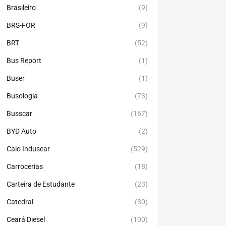
Brasileiro
(9)
BRS-FOR
(9)
BRT
(52)
Bus Report
(1)
Buser
(1)
Busologia
(73)
Busscar
(167)
BYD Auto
(2)
Caio Induscar
(529)
Carrocerias
(18)
Carteira de Estudante
(23)
Catedral
(30)
Ceará Diesel
(100)