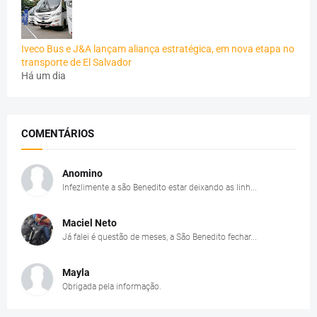
Iveco Bus e J&A lançam aliança estratégica, em nova etapa no
transporte de El Salvador
Há um dia
COMENTÁRIOS
Anomino
Infezlimente a são Benedito estar deixando as linh...
Maciel Neto
Já falei é questão de meses, a São Benedito fechar...
Mayla
Obrigada pela informação.