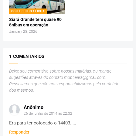
CONHECENDO A FROTA
Siará Grande tem quase 90
ônibus em operação
January 28, 2026
1 COMENTÁRIOS
Deixe seu comentário sobre nossas matérias, ou mande
sugestões através do contato
mobceara@gmail.com
.
Ressaltamos que não nos responsabilizamos pelo conteúdo
dos mesmos.
Anônimo
26 de junho de 2014 às 22:32
Era para ter colocado o 14403.....
Responder