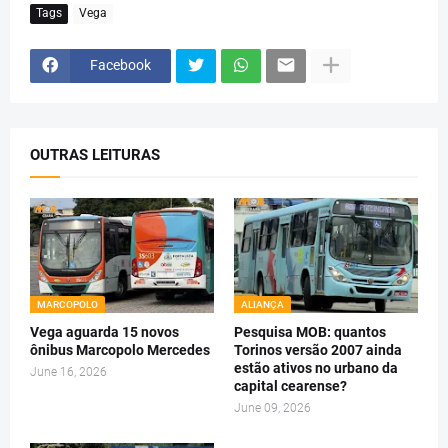
Tags
Vega
Facebook
OUTRAS LEITURAS
MARCOPOLO
ALIANÇA
Vega aguarda 15 novos
Pesquisa MOB: quantos
ônibus Marcopolo Mercedes
Torinos versão 2007 ainda
estão ativos no urbano da
June 16, 2026
capital cearense?
June 09, 2026