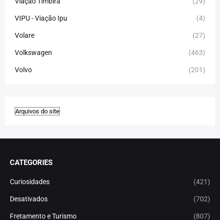
Viação Timbira
(29)
VIPU - Viação Ipu
(4)
Volare
(27)
Volkswagen
(463)
Volvo
(201)
CATEGORIES
Curiosidades
(421)
Desativados
(702)
Fretamento e Turismo
(807)