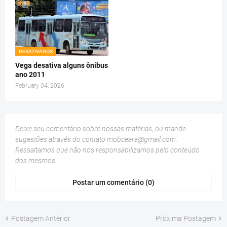
DESATIVADOS
Vega desativa alguns ônibus
ano 2011
February 04, 2026
Deixe seu comentário sobre nossas matérias, ou mande
sugestões através do contato
mobceara@gmail.com
.
Ressaltamos que não nos responsabilizamos pelo conteúdo
dos mesmos.
Postar um comentário (0)
Postagem Anterior
Próxima Postagem