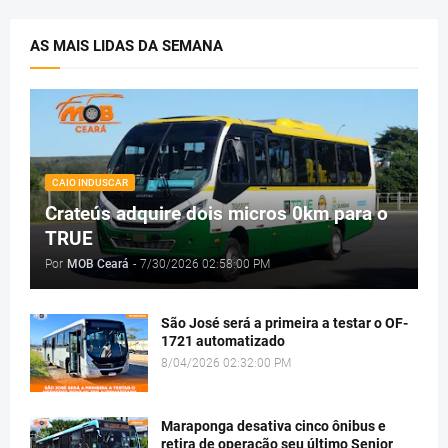
AS MAIS LIDAS DA SEMANA
CAIO INDUSCAR
Crateús adquire dois micros 0km para o
TRUE
Por
MOB Ceará
-
7/30/2026 02:58:00 PM
São José será a primeira a testar o OF-
1721 automatizado
8/04/2026 02:32:00 PM
Maraponga desativa cinco ônibus e
retira de operação seu último Senior