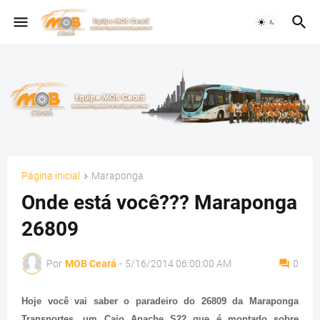
Página inicial
Maraponga
Onde está você??? Maraponga
26809
Por
MOB Ceará
-
5/16/2014 06:00:00 AM
0
Hoje você vai saber o paradeiro do 26809 da Maraponga
Transportes, um Caio Apache S22 que é montado sobre