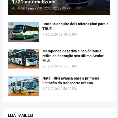
1721 automatizado
Por
MOB Ceará
-
8/04/2026 02:32:00 PM
Crateús adquire dois micros 0km para o
TRUE
7/30/2026 02:58:00 PM
Maraponga desativa cinco ônibus e
retira de operação seu último Senior
Midi
8/03/2026 12:54:00 PM
Natal (RN) avança para a primeira
licitação do transporte urbano
8/04/2026 12:50:00 PM
LEIA TAMBÉM