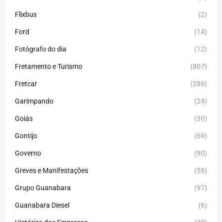
Flixbus
(2)
Ford
(14)
Fotógrafo do dia
(12)
Fretamento e Turismo
(807)
Fretcar
(289)
Garimpando
(24)
Goiás
(30)
Gontijo
(69)
Governo
(90)
Greves e Manifestações
(58)
Grupo Guanabara
(97)
Guanabara Diesel
(6)