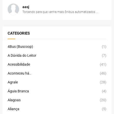
aasj
Torcendo para que venha mais ônibus automatizados ...
CATEGORIES
4Bus (Buscoop)
(1)
A Dúvida do Leitor
(7)
Acessibilidade
(41)
Aconteceu há..
(46)
Agrale
(28)
Águia Branca
(4)
Alagoas
(20)
Aliança
(5)