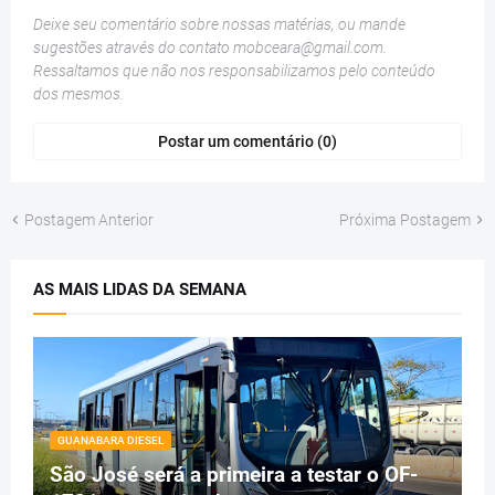
Deixe seu comentário sobre nossas matérias, ou mande
sugestões através do contato
mobceara@gmail.com
.
Ressaltamos que não nos responsabilizamos pelo conteúdo
dos mesmos.
Postar um comentário (0)
Postagem Anterior
Próxima Postagem
AS MAIS LIDAS DA SEMANA
GUANABARA DIESEL
São José será a primeira a testar o OF-