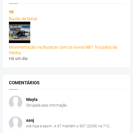
Busão de Natal
Movimentação na Busscar com os novos NB1 Trucados da
Penha
Há um dia
COMENTÁRIOS
Mayla
Obrigada pela informação.
aasj
Até hoje é assim. A 67 mantém o 907 (2009) na 710....