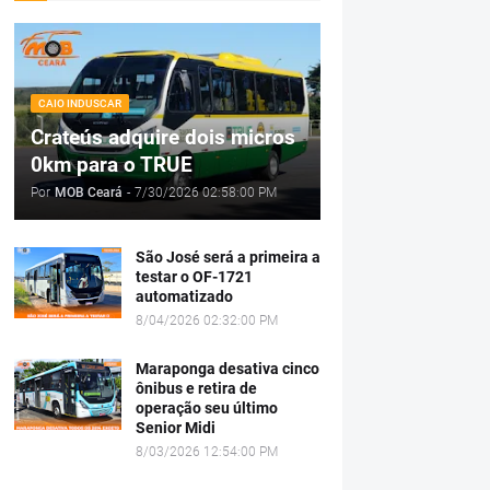
CAIO INDUSCAR
Crateús adquire dois micros
0km para o TRUE
Por
MOB Ceará
-
7/30/2026 02:58:00 PM
São José será a primeira a
testar o OF-1721
automatizado
8/04/2026 02:32:00 PM
Maraponga desativa cinco
ônibus e retira de
operação seu último
Senior Midi
8/03/2026 12:54:00 PM