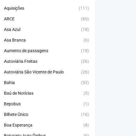
Aquisições
(111)
ARCE
(60)
Asa Azul
(18)
Asa Branca
(6)
Aumento de passagens
(18)
Autoviária Freitas
(26)
Autoviária São Vicente de Paulo
(26)
Bahia
(52)
Baú de Notícias
(3)
Bepobus
(1)
Bilhete Único
(16)
Boa Esperança
(8)
Botucatu Auto Ônibus
(6)