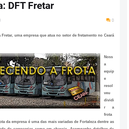
: DFT Fretar
M
0
a Fretar, uma empresa que atua no setor de fretamento no Ceará
Noss
a
equip
e
resol
veu
dividi
r a
frota
rota da empresa é uma das mais variadas de Fortaleza dentre as
edade de carrocerias como em chassis. Acompanhe detalhes da