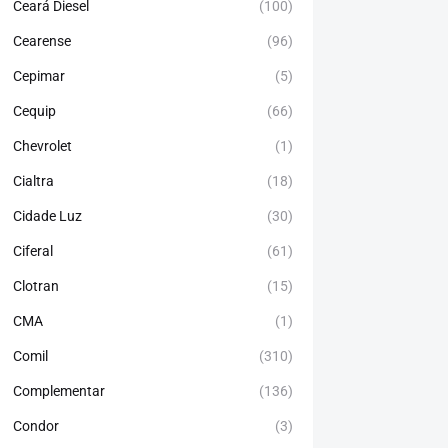
Ceará Diesel
(100)
Cearense
(96)
Cepimar
(5)
Cequip
(66)
Chevrolet
(1)
Cialtra
(18)
Cidade Luz
(30)
Ciferal
(61)
Clotran
(15)
CMA
(1)
Comil
(310)
Complementar
(136)
Condor
(3)