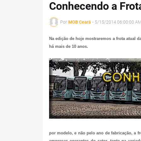
Conhecendo a Frota
Por
MOB Ceará
-
5/15/2014 06:00:00 A
Na edição de hoje mostraremos a frota atual d
há mais de 10 anos.
por modelo, e não pelo ano de fabricação, a f
empresas operantes do setor, tanto na vari