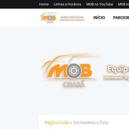
Home
Linhas e Horários
MOB no YouTube
MOB n
INÍCIO
PARCEI
Página inicial
Conhecendo a frota