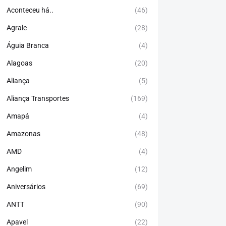
Aconteceu há..
(46)
Agrale
(28)
Águia Branca
(4)
Alagoas
(20)
Aliança
(5)
Aliança Transportes
(169)
Amapá
(4)
Amazonas
(48)
AMD
(4)
Angelim
(12)
Aniversários
(69)
ANTT
(90)
Apavel
(22)