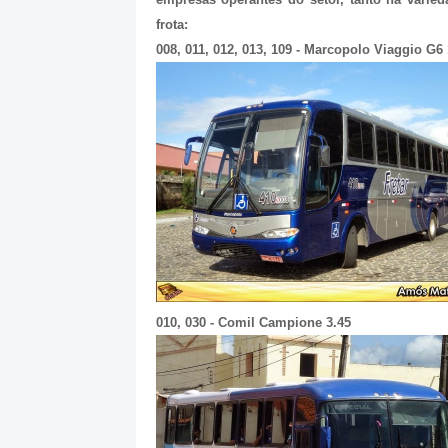
frota:
008, 011, 012, 013, 109 - Marcopolo Viaggio G6
010, 030 - Comil Campione 3.45