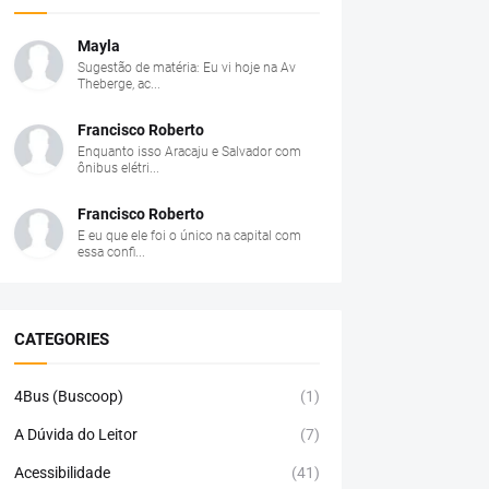
Mayla
Sugestão de matéria: Eu vi hoje na Av
Theberge, ac...
Francisco Roberto
Enquanto isso Aracaju e Salvador com
ônibus elétri...
Francisco Roberto
E eu que ele foi o único na capital com
essa confi...
CATEGORIES
4Bus (Buscoop)
(1)
A Dúvida do Leitor
(7)
Acessibilidade
(41)