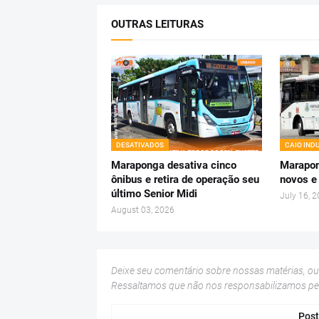
OUTRAS LEITURAS
DESATIVADOS
CAIO IND
Maraponga desativa cinco
Marapon
ônibus e retira de operação seu
novos e
último Senior Midi
July 16, 
August 03, 2026
Deixe seu comentário sobre nossas matérias, o
Ressaltamos que não nos responsabilizamos p
Post