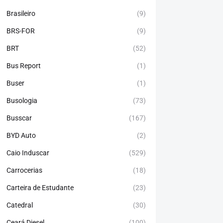
Brasileiro
(9)
BRS-FOR
(9)
BRT
(52)
Bus Report
(1)
Buser
(1)
Busologia
(73)
Busscar
(167)
BYD Auto
(2)
Caio Induscar
(529)
Carrocerias
(18)
Carteira de Estudante
(23)
Catedral
(30)
Ceará Diesel
(100)