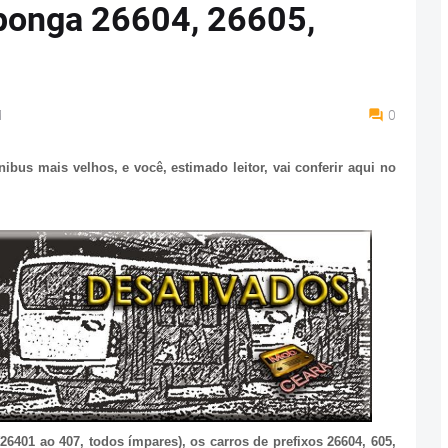
ponga 26604, 26605,
M
0
bus mais velhos, e você, estimado leitor, vai conferir aqui no
401 ao 407, todos ímpares), os carros de prefixos 26604, 605,