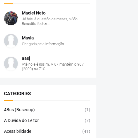
Maciel Neto
Já falei é questão de meses, a São
Benedito fechar...
Mayla
Obrigada pela informação.
aasj
Até hoje é assim. A 67 mantém o 907
(2009) na 710....
CATEGORIES
4Bus (Buscoop)
(1)
A Dúvida do Leitor
(7)
Acessibilidade
(41)