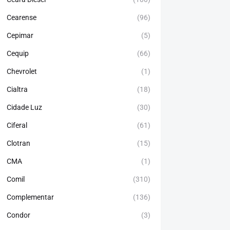
Cearense
(96)
Cepimar
(5)
Cequip
(66)
Chevrolet
(1)
Cialtra
(18)
Cidade Luz
(30)
Ciferal
(61)
Clotran
(15)
CMA
(1)
Comil
(310)
Complementar
(136)
Condor
(3)