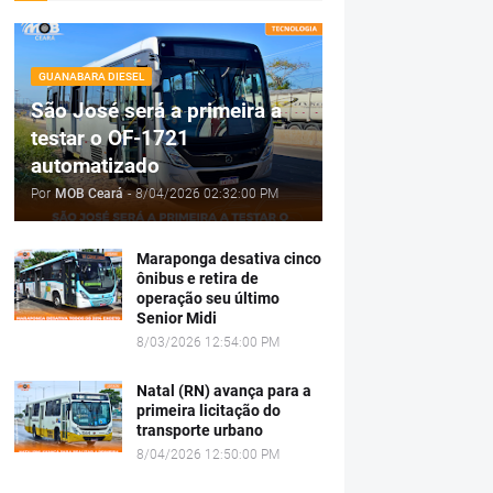
GUANABARA DIESEL
São José será a primeira a
testar o OF-1721
automatizado
Por
MOB Ceará
-
8/04/2026 02:32:00 PM
Maraponga desativa cinco
ônibus e retira de
operação seu último
Senior Midi
8/03/2026 12:54:00 PM
Natal (RN) avança para a
primeira licitação do
transporte urbano
8/04/2026 12:50:00 PM