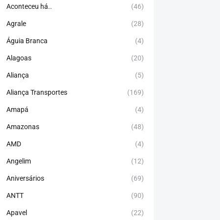
Aconteceu há..
(46)
Agrale
(28)
Águia Branca
(4)
Alagoas
(20)
Aliança
(5)
Aliança Transportes
(169)
Amapá
(4)
Amazonas
(48)
AMD
(4)
Angelim
(12)
Aniversários
(69)
ANTT
(90)
Apavel
(22)