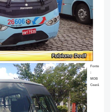
Fonte
:
MOB
Ceará