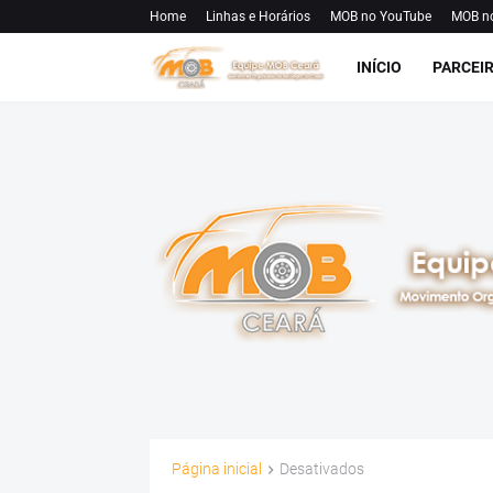
Home
Linhas e Horários
MOB no YouTube
MOB n
INÍCIO
PARCEI
Página inicial
Desativados