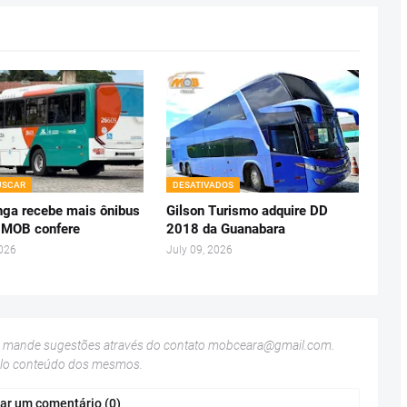
USCAR
DESATIVADOS
ga recebe mais ônibus
Gilson Turismo adquire DD
 MOB confere
2018 da Guanabara
2026
July 09, 2026
u mande sugestões através do contato
mobceara@gmail.com
.
elo conteúdo dos mesmos.
ar um comentário (0)