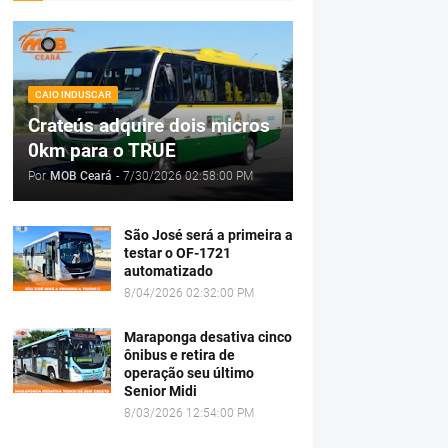
CAIO INDUSCAR
Crateús adquire dois micros
0km para o TRUE
Por
MOB Ceará
-
7/30/2026 02:58:00 PM
São José será a primeira a
testar o OF-1721
automatizado
8/04/2026 02:32:00 PM
Maraponga desativa cinco
ônibus e retira de
operação seu último
Senior Midi
8/03/2026 12:54:00 PM