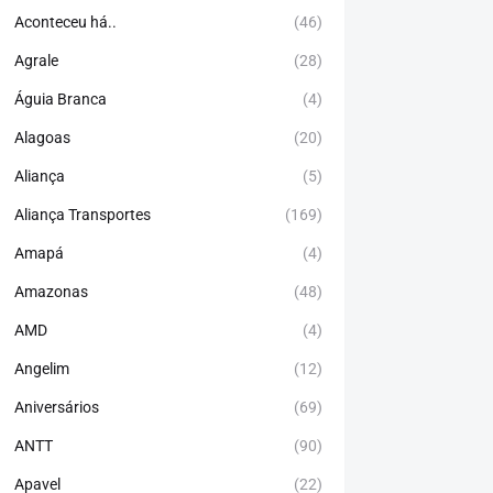
Aconteceu há..
(46)
Agrale
(28)
Águia Branca
(4)
Alagoas
(20)
Aliança
(5)
Aliança Transportes
(169)
Amapá
(4)
Amazonas
(48)
AMD
(4)
Angelim
(12)
Aniversários
(69)
ANTT
(90)
Apavel
(22)