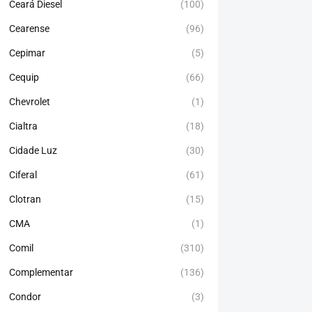
Ceará Diesel
(100)
Cearense
(96)
Cepimar
(5)
Cequip
(66)
Chevrolet
(1)
Cialtra
(18)
Cidade Luz
(30)
Ciferal
(61)
Clotran
(15)
CMA
(1)
Comil
(310)
Complementar
(136)
Condor
(3)