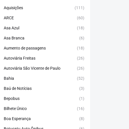
Aquisições
(111)
ARCE
(60)
Asa Azul
(18)
Asa Branca
(6)
Aumento de passagens
(18)
Autoviária Freitas
(26)
Autoviária São Vicente de Paulo
(26)
Bahia
(52)
Baú de Notícias
(3)
Bepobus
(1)
Bilhete Único
(16)
Boa Esperança
(8)
Botucatu Auto Ônibus
(6)