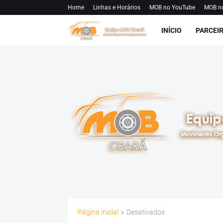
Home
Linhas e Horários
MOB no YouTube
MOB n
INÍCIO
PARCEI
Página inicial
Desativados