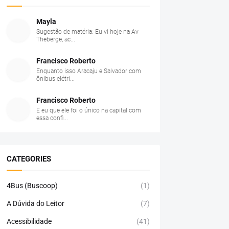
Mayla
Sugestão de matéria: Eu vi hoje na Av
Theberge, ac...
Francisco Roberto
Enquanto isso Aracaju e Salvador com
ônibus elétri...
Francisco Roberto
E eu que ele foi o único na capital com
essa confi...
CATEGORIES
4Bus (Buscoop)
(1)
A Dúvida do Leitor
(7)
Acessibilidade
(41)