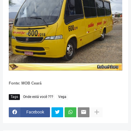
Fonte: MOB Ceará
Tags
Onde está você ???
Vega
Facebook