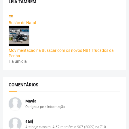
LEIA TAMBÉM
Busão de Natal
Movimentação na Busscar com os novos NB1 Trucados da
Penha
Há um dia
COMENTÁRIOS
Mayla
Obrigada pela informação.
aasj
Até hoje é assim. A 67 mantém o 907 (2009) na 710....