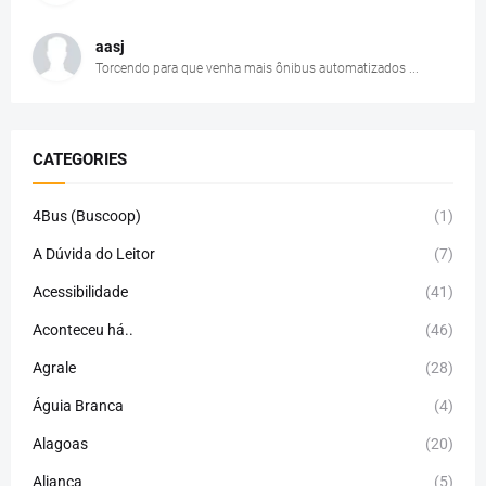
aasj
Torcendo para que venha mais ônibus automatizados ...
CATEGORIES
4Bus (Buscoop)
(1)
A Dúvida do Leitor
(7)
Acessibilidade
(41)
Aconteceu há..
(46)
Agrale
(28)
Águia Branca
(4)
Alagoas
(20)
Aliança
(5)