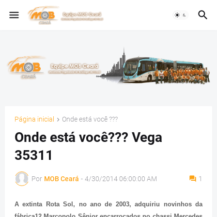
Página inicial
Onde está você ???
Onde está você??? Vega
35311
Por
MOB Ceará
-
4/30/2014 06:00:00 AM
1
A extinta Rota Sol, no ano de 2003, adquiriu novinhos da
fábrica12 Marcopolo Sênior encarroçados no chassi Mercedes