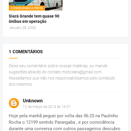
CONHECENDO A FROTA
Siará Grande tem quase 90
ônibus em operação
January 28, 2026
1 COMENTÁRIOS
Deixe seu comentário sobre nossas matérias, ou mande
sugestões através do contato
mobceara@gmail.com
.
Ressaltamos que não nos responsabilizamos pelo conteúdo
dos mesmos.
Unknown
12 de março de 2014 às 16:07
Hoje pela manhã peguei por volta das 06:25 na Paulinho
Rocha o 12199 sentido Parangaba , e por coincidência
durante uma conversa com outros passageiros descubro