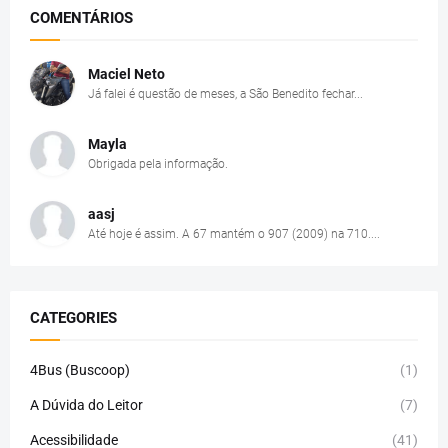
COMENTÁRIOS
Maciel Neto
Já falei é questão de meses, a São Benedito fechar...
Mayla
Obrigada pela informação.
aasj
Até hoje é assim. A 67 mantém o 907 (2009) na 710....
CATEGORIES
4Bus (Buscoop)
(1)
A Dúvida do Leitor
(7)
Acessibilidade
(41)