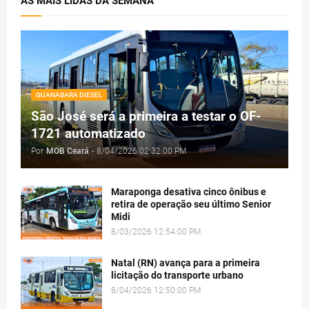
AS MAIS LIDAS DA SEMANA
GUANABARA DIESEL
São José será a primeira a testar o OF-
1721 automatizado
Por
MOB Ceará
-
8/04/2026 02:32:00 PM
Maraponga desativa cinco ônibus e
retira de operação seu último Senior
Midi
8/03/2026 12:54:00 PM
Natal (RN) avança para a primeira
licitação do transporte urbano
8/04/2026 12:50:00 PM