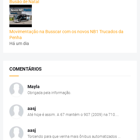
Busão de Natal
Movimentação na Busscar com os novos NB1 Trucados da
Penha
Há um dia
COMENTÁRIOS
Mayla
Obrigada pela informação.
aasj
Até hoje é assim. A 67 mantém o 907 (2009) na 710....
aasj
Torcendo para que venha mais ônibus automatizados ...