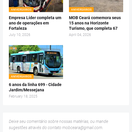
ANIVERSÁRIOS
ANIVERSÁRIOS
Empresa Líder completa um
MOB Ceará comemora seus
ano de operações em
15 anos na Horizonte
Fortaleza
Turismo, que completa 67
July 10, 2026
April 04, 2026
ANIVERSÁRIOS
6 anos da linha 699 - Cidade
Jardim/Messejana
February 18, 2025
Deixe seu comentário sobre nossas matérias, ou mande
sugestões através do contato
mobceara@gmail.com
.