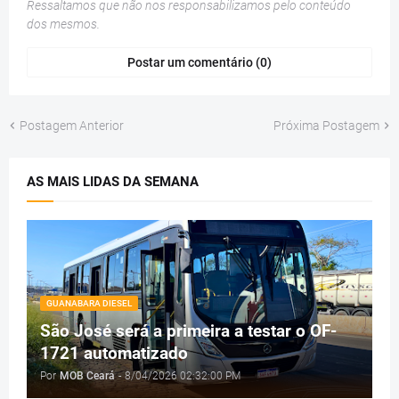
Ressaltamos que não nos responsabilizamos pelo conteúdo
dos mesmos.
Postar um comentário (0)
Postagem Anterior
Próxima Postagem
AS MAIS LIDAS DA SEMANA
GUANABARA DIESEL
São José será a primeira a testar o OF-
1721 automatizado
Por
MOB Ceará
-
8/04/2026 02:32:00 PM