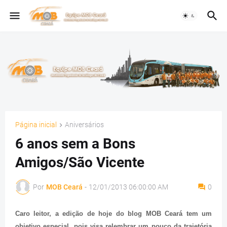
Página inicial
Aniversários
6 anos sem a Bons
Amigos/São Vicente
Por
MOB Ceará
-
12/01/2013 06:00:00 AM
0
Caro leitor, a edição de hoje do blog MOB Ceará tem um
objetivo especial, pois visa relembrar um pouco da trajetória