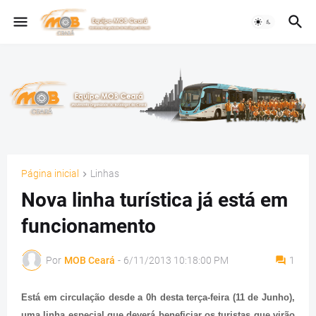
Página inicial
Linhas
Nova linha turística já está em
funcionamento
Por
MOB Ceará
-
6/11/2013 10:18:00 PM
1
Está em circulação desde a 0h desta terça-feira (11 de Junho),
uma linha especial que deverá beneficiar os turistas que virão