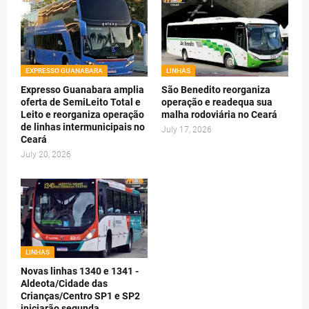
EXPRESSO GUANABARA
LINHAS
Expresso Guanabara amplia
São Benedito reorganiza
oferta de SemiLeito Total e
operação e readequa sua
Leito e reorganiza operação
malha rodoviária no Ceará
de linhas intermunicipais no
July 17, 2026
Ceará
July 20, 2026
LINHAS
Novas linhas 1340 e 1341 -
Aldeota/Cidade das
Crianças/Centro SP1 e SP2
iniciarão segunda