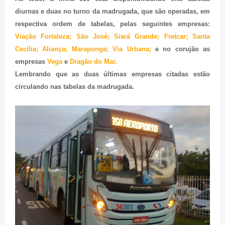
diurnas e duas no turno da madrugada, que são operadas, em
respectiva ordem de tabelas, pelas seguintes empresas:
Viação Fortaleza; São José; Siará Grande; Fretcar; Santa
Cecília; Aliança; Maraponga; Via Urbana;
e no corujão as
empresas
Vega
e
Dragão do Mar.
Lembrando que as duas últimas empresas citadas estão
circulando nas tabelas da madrugada.