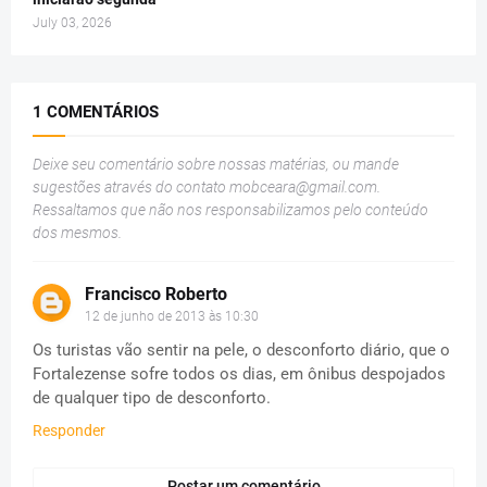
July 03, 2026
1 COMENTÁRIOS
Deixe seu comentário sobre nossas matérias, ou mande
sugestões através do contato
mobceara@gmail.com
.
Ressaltamos que não nos responsabilizamos pelo conteúdo
dos mesmos.
Francisco Roberto
12 de junho de 2013 às 10:30
Os turistas vão sentir na pele, o desconforto diário, que o
Fortalezense sofre todos os dias, em ônibus despojados
de qualquer tipo de desconforto.
Responder
Postar um comentário