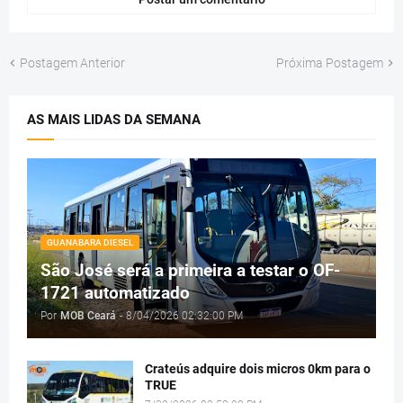
Postagem Anterior
Próxima Postagem
AS MAIS LIDAS DA SEMANA
GUANABARA DIESEL
São José será a primeira a testar o OF-
1721 automatizado
Por
MOB Ceará
-
8/04/2026 02:32:00 PM
Crateús adquire dois micros 0km para o
TRUE