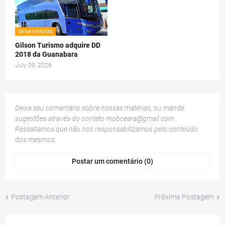
DESATIVADOS
Gilson Turismo adquire DD
2018 da Guanabara
July 09, 2026
Deixe seu comentário sobre nossas matérias, ou mande
sugestões através do contato
mobceara@gmail.com
.
Ressaltamos que não nos responsabilizamos pelo conteúdo
dos mesmos.
Postar um comentário (0)
Postagem Anterior
Próxima Postagem