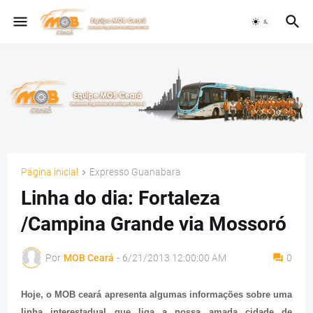
Página inicial
Expresso Guanabara
Linha do dia: Fortaleza
/Campina Grande via Mossoró
Por
MOB Ceará
-
6/21/2013 12:00:00 AM
0
Hoje, o MOB ceará apresenta algumas informações sobre uma
linha interestadual que liga a nossa amada cidade de