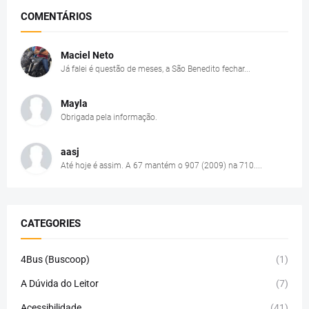
COMENTÁRIOS
Maciel Neto
Já falei é questão de meses, a São Benedito fechar...
Mayla
Obrigada pela informação.
aasj
Até hoje é assim. A 67 mantém o 907 (2009) na 710....
CATEGORIES
4Bus (Buscoop)
(1)
A Dúvida do Leitor
(7)
Acessibilidade
(41)