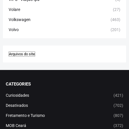
Volare
(27)
Volkswagen
(463)
Volvo
(201)
CATEGORIES
Curiosidades
(421)
Desativados
(702)
Fretamento e Turismo
(807)
MOB Ceará
(372)