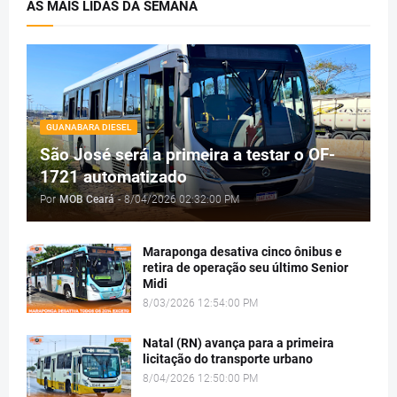
AS MAIS LIDAS DA SEMANA
GUANABARA DIESEL
São José será a primeira a testar o OF-
1721 automatizado
Por
MOB Ceará
-
8/04/2026 02:32:00 PM
Maraponga desativa cinco ônibus e
retira de operação seu último Senior
Midi
8/03/2026 12:54:00 PM
Natal (RN) avança para a primeira
licitação do transporte urbano
8/04/2026 12:50:00 PM