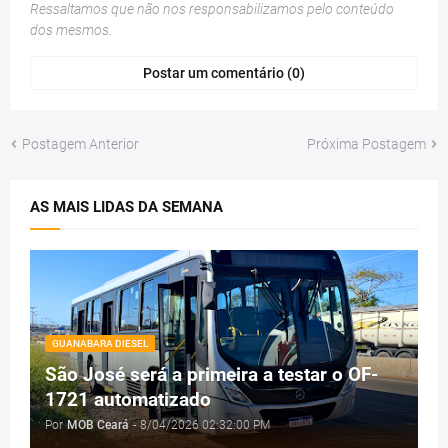
Ressaltamos que não nos responsabilizamos pelo conteúdo
dos mesmos.
Postar um comentário (0)
Postagem Anterior
Próxima Postagem
AS MAIS LIDAS DA SEMANA
GUANABARA DIESEL
São José será a primeira a testar o OF-
1721 automatizado
Por
MOB Ceará
-
8/04/2026 02:32:00 PM