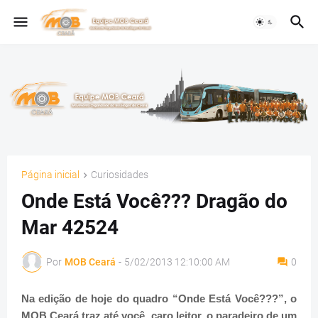
Página inicial
Curiosidades
Onde Está Você??? Dragão do
Mar 42524
Por
MOB Ceará
-
5/02/2013 12:10:00 AM
0
Na edição de hoje do quadro “Onde Está Você???”, o
MOB Ceará traz até você, caro leitor, o paradeiro de um