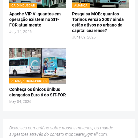
CAIO INDUSCAR
ALIANÇA
Apache VIP V: quantos em
Pesquisa MOB: quantos
operação existem no SIT-
Torinos versão 2007 ainda
FOR atualmente
estão ativos no urbano da
capital cearense?
July 14, 2026
June 09, 2026
ALIANÇA TRANSPORTES
Conheça os únicos ônibus
alongados Euro 6 do SIT-FOR
May 04, 2026
Deixe seu comentário sobre nossas matérias, ou mande
sugestões através do contato
mobceara@gmail.com
.