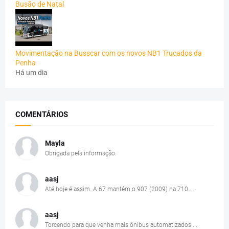
Busão de Natal
Movimentação na Busscar com os novos NB1 Trucados da
Penha
Há um dia
COMENTÁRIOS
Mayla
Obrigada pela informação.
aasj
Até hoje é assim. A 67 mantém o 907 (2009) na 710....
aasj
Torcendo para que venha mais ônibus automatizados ...