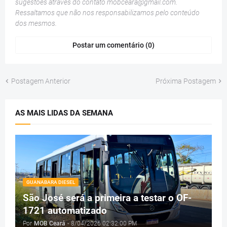
sugestões através do contato
mobceara@gmail.com
.
Ressaltamos que não nos responsabilizamos pelo conteúdo
dos mesmos.
Postar um comentário (0)
Postagem Anterior
Próxima Postagem
AS MAIS LIDAS DA SEMANA
GUANABARA DIESEL
São José será a primeira a testar o OF-
1721 automatizado
Por
MOB Ceará
-
8/04/2026 02:32:00 PM