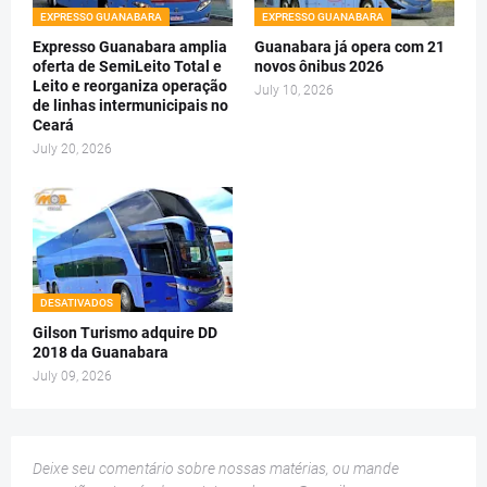
EXPRESSO GUANABARA
EXPRESSO GUANABARA
Expresso Guanabara amplia
Guanabara já opera com 21
oferta de SemiLeito Total e
novos ônibus 2026
Leito e reorganiza operação
July 10, 2026
de linhas intermunicipais no
Ceará
July 20, 2026
DESATIVADOS
Gilson Turismo adquire DD
2018 da Guanabara
July 09, 2026
Deixe seu comentário sobre nossas matérias, ou mande