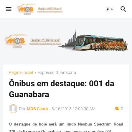
Página inicial
Expresso Guanabara
Ônibus em destaque: 001 da
Guanabara
Por
MOB Ceará
-
3/16/2013 12:00:00 AM
0
O destaque de hoje será um lindo Neobus Spectrum Road
370 da Expresso Guanabara , que possuia o prefixo 001.