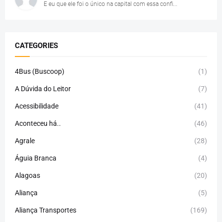
E eu que ele foi o único na capital com essa confi...
CATEGORIES
4Bus (Buscoop)
(1)
A Dúvida do Leitor
(7)
Acessibilidade
(41)
Aconteceu há..
(46)
Agrale
(28)
Águia Branca
(4)
Alagoas
(20)
Aliança
(5)
Aliança Transportes
(169)