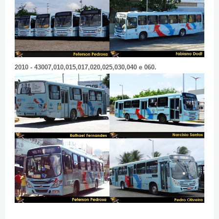
2010 - 43007,010,015,017,020,025,030,040 e 060.