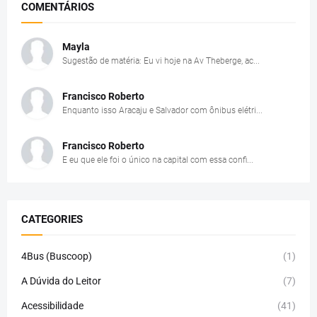
COMENTÁRIOS
Mayla
Sugestão de matéria: Eu vi hoje na Av Theberge, ac...
Francisco Roberto
Enquanto isso Aracaju e Salvador com ônibus elétri...
Francisco Roberto
E eu que ele foi o único na capital com essa confi...
CATEGORIES
4Bus (Buscoop)
(1)
A Dúvida do Leitor
(7)
Acessibilidade
(41)