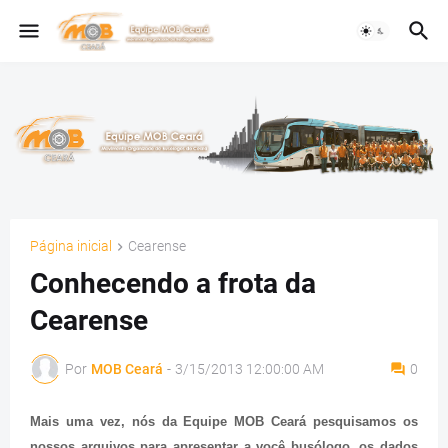
Página inicial
Cearense
Conhecendo a frota da
Cearense
Por
MOB Ceará
-
3/15/2013 12:00:00 AM
0
Mais uma vez, nós da Equipe MOB Ceará pesquisamos os
nossos arquivos para apresentar a você busólogo, os dados