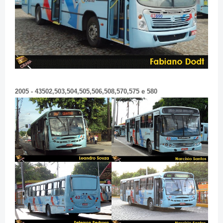
2005 - 43502,503,504,505,506,508,570,575 e 580