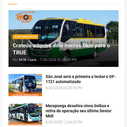
CAIO INDUSCAR
Crateús adquire dois micros 0km para o
TRUE
Por
MOB Ceará
-
7/30/2026 02:58:00 PM
São José será a primeira a testar o OF-
1721 automatizado
8/04/2026 02:32:00 PM
Maraponga desativa cinco ônibus e
retira de operação seu último Senior
Midi
8/03/2026 12:54:00 PM