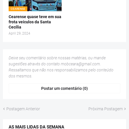
CEARENSE
Cearense quase teve em sua
frota veículos da Santa
Cecília
April 29, 2024
Deixe seu comentário sobre nossas matérias, ou mande
sugestões através do contato
mobceara@gmail.com
.
Ressaltamos que não nos responsabilizamos pelo conteúdo
dos mesmos.
Postar um comentário (0)
Postagem Anterior
Próxima Postagem
AS MAIS LIDAS DA SEMANA