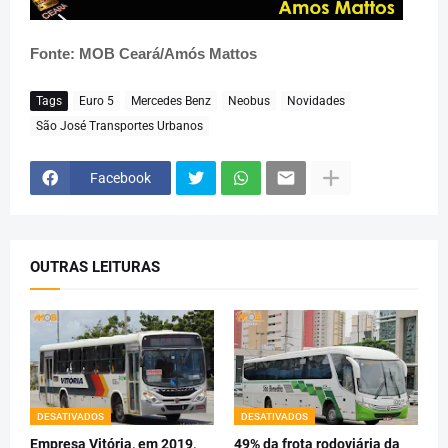
Fonte: MOB Ceará/Amós Mattos
Tags
Euro 5
Mercedes Benz
Neobus
Novidades
São José Transportes Urbanos
Facebook
OUTRAS LEITURAS
DESATIVADOS
DESATIVADOS
Empresa Vitória, em 2019,
49% da frota rodoviária da