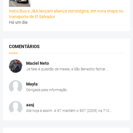
Iveco Bus e J&A lançam aliança estratégica, em nova etapa no
transporte de El Salvador
Há um dia
COMENTÁRIOS
Maciel Neto
Já falei é questão de meses, a São Benedito fechar...
Mayla
Obrigada pela informação.
aasj
Até hoje é assim. A 67 mantém o 907 (2009) na 710....