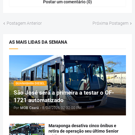
Postar um comentário (0)
Postagem Anterior
Próxima Postagem
AS MAIS LIDAS DA SEMANA
GUANABARA DIESEL
São José será a primeira a testar o OF-
1721 automatizado
Por
MOB Ceará
-
8/04/2026 02:32:00 PM
Maraponga desativa cinco ônibus e
retira de operação seu último Senior