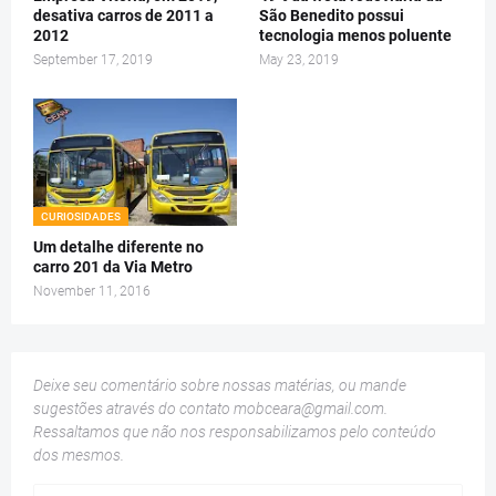
desativa carros de 2011 a
São Benedito possui
2012
tecnologia menos poluente
September 17, 2019
May 23, 2019
CURIOSIDADES
Um detalhe diferente no
carro 201 da Via Metro
November 11, 2016
Deixe seu comentário sobre nossas matérias, ou mande
sugestões através do contato
mobceara@gmail.com
.
Ressaltamos que não nos responsabilizamos pelo conteúdo
dos mesmos.