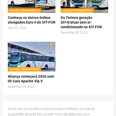
ALIANÇA TRANSPORTES
ALIANÇA TRANSPORTES
Conheça os únicos ônibus
Os Torinos geração
alongados Euro 6 do SIT-FOR
2014/atual sem ar-
condicionado no SIT-FOR
May 04, 2026
December 08, 2025
ALIANÇA TRANSPORTES
Aliança começará 2026 com
05 Caio Apache Vip V
December 03, 2025
Deixe seu comentário sobre nossas matérias, ou mande
sugestões através do contato
mobceara@gmail.com
.