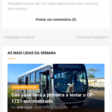
Ressaltamos que não nos responsabilizamos pelo conteúdo
dos mesmos.
Postar um comentário (0)
Postagem Anterior
Próxima Postagem
AS MAIS LIDAS DA SEMANA
GUANABARA DIESEL
São José será a primeira a testar o OF-
1721 automatizado
Por
MOB Ceará
-
8/04/2026 02:32:00 PM