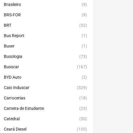
Brasileiro
(9)
BRS-FOR
(9)
BRT
(52)
Bus Report
(1)
Buser
(1)
Busologia
(73)
Busscar
(167)
BYD Auto
(2)
Caio Induscar
(529)
Carrocerias
(18)
Carteira de Estudante
(23)
Catedral
(30)
Ceará Diesel
(100)