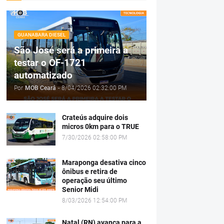
GUANABARA DIESEL
São José será a primeira a
testar o OF-1721
automatizado
Por
MOB Ceará
-
8/04/2026 02:32:00 PM
Crateús adquire dois
micros 0km para o TRUE
7/30/2026 02:58:00 PM
Maraponga desativa cinco
ônibus e retira de
operação seu último
Senior Midi
8/03/2026 12:54:00 PM
Natal (RN) avança para a