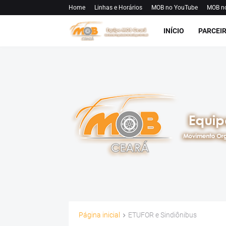
Home
Linhas e Horários
MOB no YouTube
MOB n
INÍCIO
PARCEI
Página inicial
ETUFOR e Sindiônibus