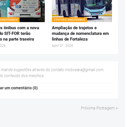
 SINDIÔNIBUS
ETUFOR E SINDIÔNIBUS
s ônibus com a nova
Ampliação de trajetos e
do SIT-FOR terão
mudança de nomenclatura em
o na parte traseira
linhas de Fortaleza
2026
April 01, 2026
u mande sugestões através do contato
mobceara@gmail.com
.
elo conteúdo dos mesmos.
ar um comentário (0)
Próxima Postagem