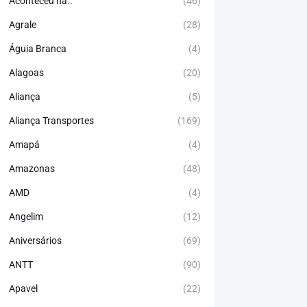
Aconteceu há..
(46)
Agrale
(28)
Águia Branca
(4)
Alagoas
(20)
Aliança
(5)
Aliança Transportes
(169)
Amapá
(4)
Amazonas
(48)
AMD
(4)
Angelim
(12)
Aniversários
(69)
ANTT
(90)
Apavel
(22)