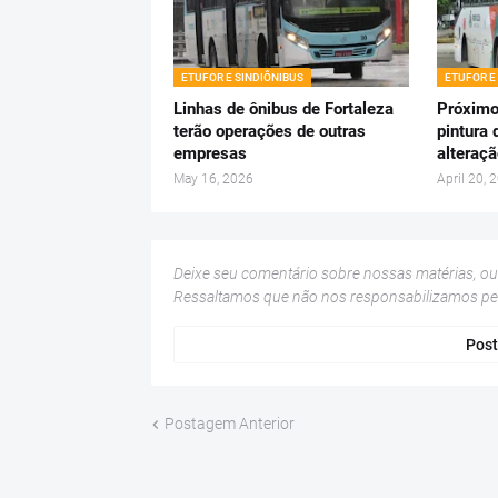
ETUFOR E SINDIÔNIBUS
ETUFOR E
Linhas de ônibus de Fortaleza
Próximo
terão operações de outras
pintura 
empresas
alteraçã
May 16, 2026
April 20, 
Deixe seu comentário sobre nossas matérias, o
Ressaltamos que não nos responsabilizamos p
Post
Postagem Anterior