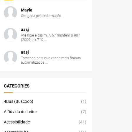
Mayla
Obrigada pela informação.
aasj
Até hoje é assim. A 67 mantém o 907
(2009) na 710....
aasj
Torcendo para que venha mais ônibus
automatizados ...
CATEGORIES
4Bus (Buscoop)
(1)
A Dúvida do Leitor
(7)
Acessibilidade
(41)