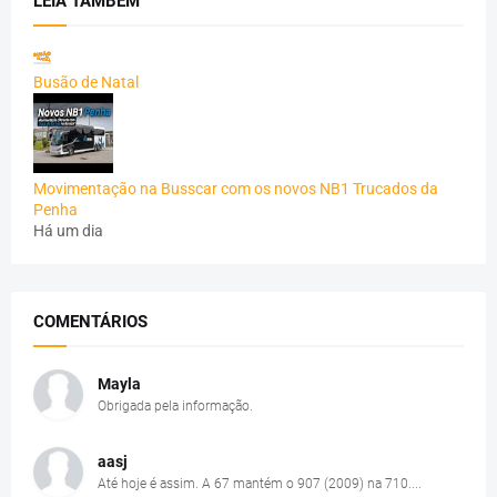
LEIA TAMBÉM
Busão de Natal
Movimentação na Busscar com os novos NB1 Trucados da
Penha
Há um dia
COMENTÁRIOS
Mayla
Obrigada pela informação.
aasj
Até hoje é assim. A 67 mantém o 907 (2009) na 710....