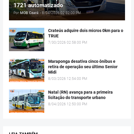
1721 automatizado
Por
MOB Ceará
-
8/04/2026 02:32:00 PM
Crateús adquire dois micros 0km para o
TRUE
7/30/2026 02:58:00 PM
Maraponga desativa cinco ônibus e
retira de operação seu último Senior
Midi
8/03/2026 12:54:00 PM
Natal (RN) avança para a primeira
licitação do transporte urbano
8/04/2026 12:50:00 PM