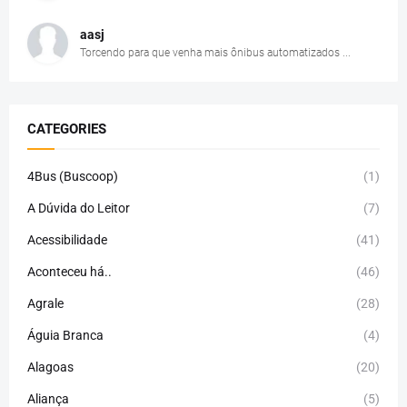
aasj
Torcendo para que venha mais ônibus automatizados ...
CATEGORIES
4Bus (Buscoop)
(1)
A Dúvida do Leitor
(7)
Acessibilidade
(41)
Aconteceu há..
(46)
Agrale
(28)
Águia Branca
(4)
Alagoas
(20)
Aliança
(5)