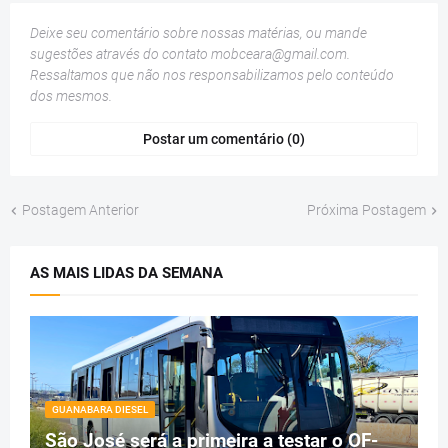
Deixe seu comentário sobre nossas matérias, ou mande
sugestões através do contato
mobceara@gmail.com
.
Ressaltamos que não nos responsabilizamos pelo conteúdo
dos mesmos.
Postar um comentário (0)
Postagem Anterior
Próxima Postagem
AS MAIS LIDAS DA SEMANA
GUANABARA DIESEL
São José será a primeira a testar o OF-