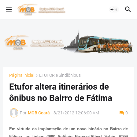
Página inicial
ETUFOR e Sindiônibus
Etufor altera itinerários de
ônibus no Bairro de Fátima
Por
MOB Ceará
-
8/21/2012 12:06:00 AM
0
Em virtude da implantação de um novo binário no Bairro de
Fátima, as linhas (088) Antônio Bezerra/Albert Sabin, (099)