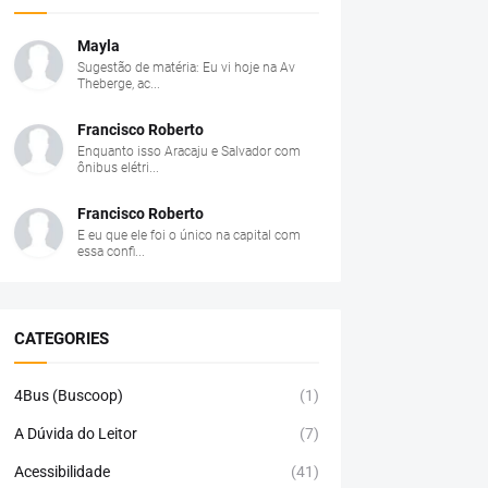
Mayla
Sugestão de matéria: Eu vi hoje na Av
Theberge, ac...
Francisco Roberto
Enquanto isso Aracaju e Salvador com
ônibus elétri...
Francisco Roberto
E eu que ele foi o único na capital com
essa confi...
CATEGORIES
4Bus (Buscoop)
(1)
A Dúvida do Leitor
(7)
Acessibilidade
(41)