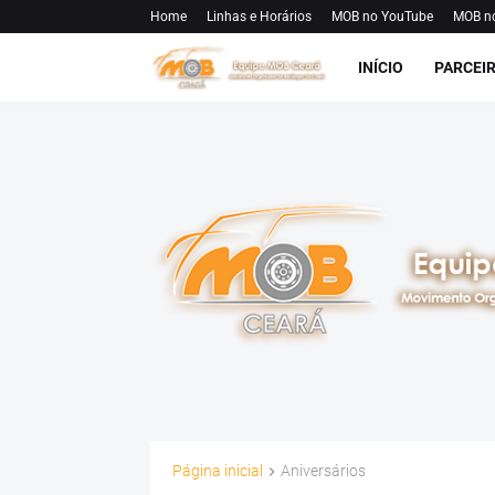
Home
Linhas e Horários
MOB no YouTube
MOB n
INÍCIO
PARCEI
Página inicial
Aniversários