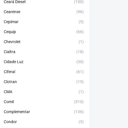
Ceará Diesel
(100)
Cearense
(96)
Cepimar
(5)
Cequip
(66)
Chevrolet
(1)
Cialtra
(18)
Cidade Luz
(30)
Ciferal
(61)
Clotran
(15)
CMA
(1)
Comil
(310)
Complementar
(136)
Condor
(3)