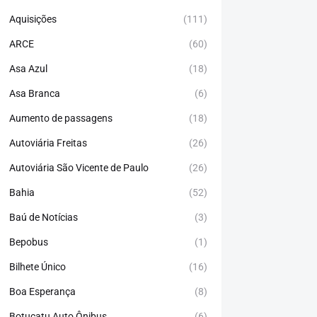
Aquisições
(111)
ARCE
(60)
Asa Azul
(18)
Asa Branca
(6)
Aumento de passagens
(18)
Autoviária Freitas
(26)
Autoviária São Vicente de Paulo
(26)
Bahia
(52)
Baú de Notícias
(3)
Bepobus
(1)
Bilhete Único
(16)
Boa Esperança
(8)
Botucatu Auto Ônibus
(6)