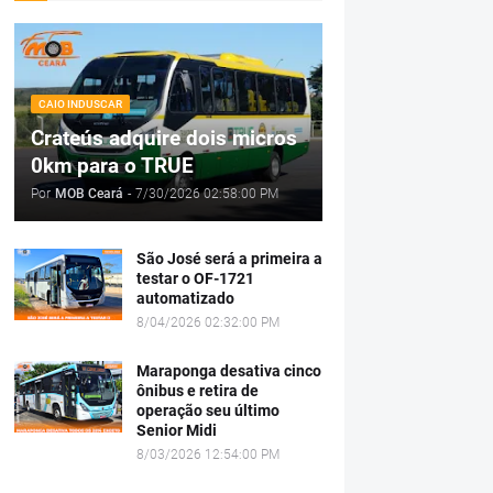
CAIO INDUSCAR
Crateús adquire dois micros
0km para o TRUE
Por
MOB Ceará
-
7/30/2026 02:58:00 PM
São José será a primeira a
testar o OF-1721
automatizado
8/04/2026 02:32:00 PM
Maraponga desativa cinco
ônibus e retira de
operação seu último
Senior Midi
8/03/2026 12:54:00 PM