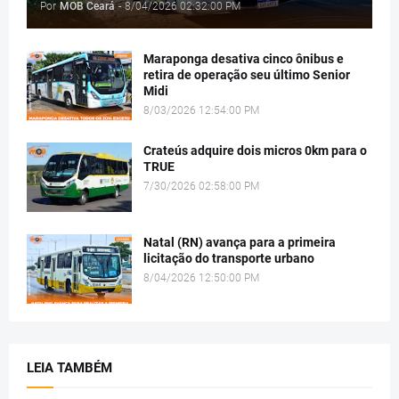
Por
MOB Ceará
-
8/04/2026 02:32:00 PM
Maraponga desativa cinco ônibus e
retira de operação seu último Senior
Midi
8/03/2026 12:54:00 PM
Crateús adquire dois micros 0km para o
TRUE
7/30/2026 02:58:00 PM
Natal (RN) avança para a primeira
licitação do transporte urbano
8/04/2026 12:50:00 PM
LEIA TAMBÉM