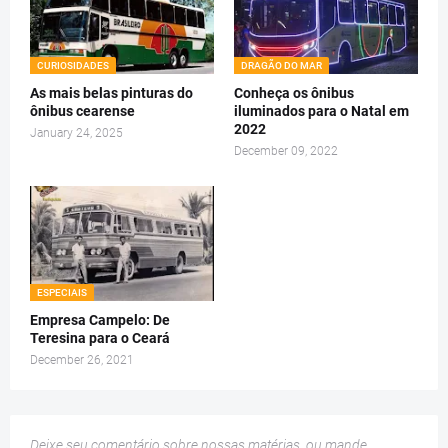
CURIOSIDADES
DRAGÃO DO MAR
As mais belas pinturas do
Conheça os ônibus
ônibus cearense
iluminados para o Natal em
2022
January 24, 2025
December 09, 2022
ESPECIAIS
Empresa Campelo: De
Teresina para o Ceará
December 26, 2021
Deixe seu comentário sobre nossas matérias, ou mande