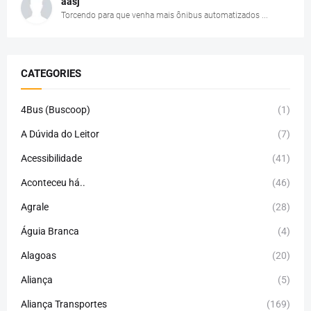
aasj
Torcendo para que venha mais ônibus automatizados ...
CATEGORIES
4Bus (Buscoop)
(1)
A Dúvida do Leitor
(7)
Acessibilidade
(41)
Aconteceu há..
(46)
Agrale
(28)
Águia Branca
(4)
Alagoas
(20)
Aliança
(5)
Aliança Transportes
(169)