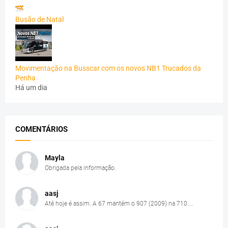
Busão de Natal
Movimentação na Busscar com os novos NB1 Trucados da
Penha
Há um dia
COMENTÁRIOS
Mayla
Obrigada pela informação.
aasj
Até hoje é assim. A 67 mantém o 907 (2009) na 710....