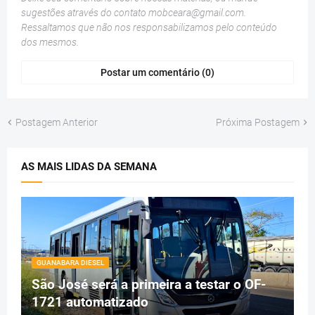
sugestões através do contato
mobceara@gmail.com
.
Ressaltamos que não nos responsabilizamos pelo conteúdo
dos mesmos.
Postar um comentário (0)
Postagem Anterior
Próxima Postagem
AS MAIS LIDAS DA SEMANA
GUANABARA DIESEL
São José será a primeira a testar o OF-
1721 automatizado