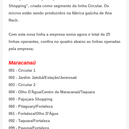
Shopping", criada como segmento da linha Circular. Os
micros estão sendo produzidos na fábrica gaúcha de Ana
Rech.
Com esta nova linha a empresa soma agora o total de 25
linhas operantes, confira no quadro abaixo as linhas operadas
pela empresa:
Maracanaú
001 - Circular 1
002 - Jardim Jatobá/Estação/Jereissati
003 - Circular 2
004 - Olho D'Água/Centro de Maracanaú/Taquara
005 - Pajuçara Shopping
060 - Pitaguary/Fortaleza
061 - Fortaleza/Olho D'Água
092 - Taquara/Fortaleza
099 - Pavuna/Fortaleza