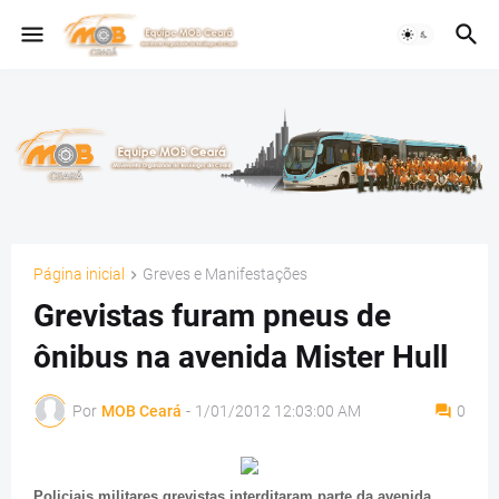
Página inicial
Greves e Manifestações
Grevistas furam pneus de
ônibus na avenida Mister Hull
Por
MOB Ceará
-
1/01/2012 12:03:00 AM
0
Policiais militares grevistas interditaram parte da avenida