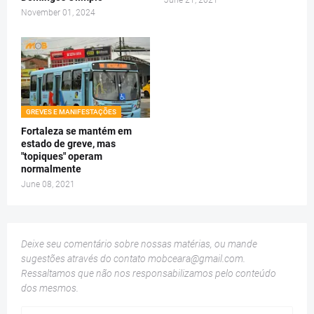
June 21, 2021
November 01, 2024
GREVES E MANIFESTAÇÕES
Fortaleza se mantém em
estado de greve, mas
"topiques" operam
normalmente
June 08, 2021
Deixe seu comentário sobre nossas matérias, ou mande
sugestões através do contato
mobceara@gmail.com
.
Ressaltamos que não nos responsabilizamos pelo conteúdo
dos mesmos.