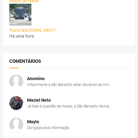
Busão de Natal
Trans.NACIONAL 08077
Há uma hora
COMENTÁRIOS
Anomino
Infezlimente a são Benedito estar deixando as linh...
Maciel Neto
Já falei é questão de meses, a São Benedito fechar...
Mayla
Obrigada pela informação.