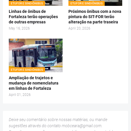
ETUFOR E SINDIÔNIBUS
ETUFOR E SINDIÔNIBUS
Linhas de ônibus de
Próximos ônibus com a nova
Fortaleza terão operações
pintura do SIT-FOR terão
de outras empresas
alteração na parte traseira
May 16, 2026
April 20, 2026
ETUFOR E SINDIÔNIBUS
Ampliação de trajetos e
mudança de nomenclatura
em linhas de Fortaleza
April 01, 2026
Deixe seu comentário sobre nossas matérias, ou mande
sugestões através do contato
mobceara@gmail.com
.