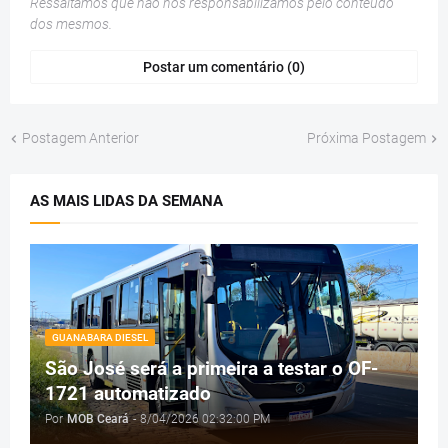
Ressaltamos que não nos responsabilizamos pelo conteúdo
dos mesmos.
Postar um comentário (0)
Postagem Anterior
Próxima Postagem
AS MAIS LIDAS DA SEMANA
GUANABARA DIESEL
São José será a primeira a testar o OF-
1721 automatizado
Por
MOB Ceará
-
8/04/2026 02:32:00 PM