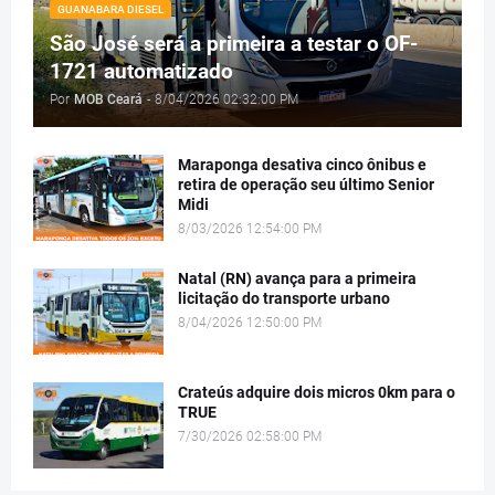
GUANABARA DIESEL
São José será a primeira a testar o OF-
1721 automatizado
Por
MOB Ceará
-
8/04/2026 02:32:00 PM
Maraponga desativa cinco ônibus e
retira de operação seu último Senior
Midi
8/03/2026 12:54:00 PM
Natal (RN) avança para a primeira
licitação do transporte urbano
8/04/2026 12:50:00 PM
Crateús adquire dois micros 0km para o
TRUE
7/30/2026 02:58:00 PM