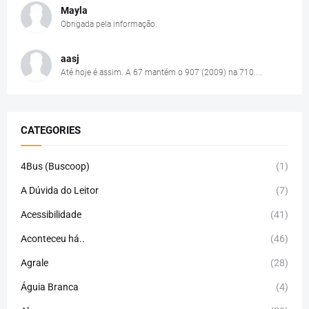
Mayla
Obrigada pela informação.
aasj
Até hoje é assim. A 67 mantém o 907 (2009) na 710....
CATEGORIES
4Bus (Buscoop)
(1)
A Dúvida do Leitor
(7)
Acessibilidade
(41)
Aconteceu há..
(46)
Agrale
(28)
Águia Branca
(4)