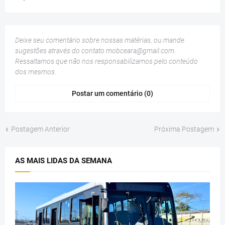
Deixe seu comentário sobre nossas matérias, ou mande
sugestões através do contato
mobceara@gmail.com
.
Ressaltamos que não nos responsabilizamos pelo conteúdo
dos mesmos.
Postar um comentário (0)
Postagem Anterior
Próxima Postagem
AS MAIS LIDAS DA SEMANA