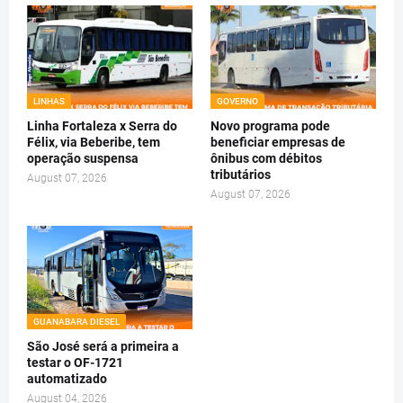
LINHAS
GOVERNO
Linha Fortaleza x Serra do
Novo programa pode
Félix, via Beberibe, tem
beneficiar empresas de
operação suspensa
ônibus com débitos
tributários
August 07, 2026
August 07, 2026
GUANABARA DIESEL
São José será a primeira a
testar o OF-1721
automatizado
August 04, 2026