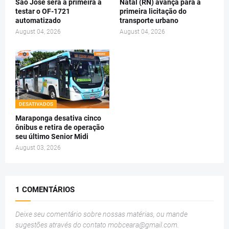
São José será a primeira a
Natal (RN) avança para a
testar o OF-1721
primeira licitação do
automatizado
transporte urbano
August 04, 2026
August 04, 2026
DESATIVADOS
Maraponga desativa cinco
ônibus e retira de operação
seu último Senior Midi
August 03, 2026
1 COMENTÁRIOS
Deixe seu comentário sobre nossas matérias, ou mande
sugestões através do contato
mobceara@gmail.com
.