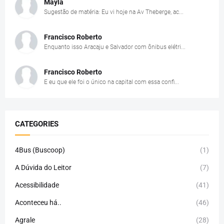
Mayla
Sugestão de matéria: Eu vi hoje na Av Theberge, ac...
Francisco Roberto
Enquanto isso Aracaju e Salvador com ônibus elétri...
Francisco Roberto
E eu que ele foi o único na capital com essa confi...
CATEGORIES
4Bus (Buscoop)
(1)
A Dúvida do Leitor
(7)
Acessibilidade
(41)
Aconteceu há..
(46)
Agrale
(28)