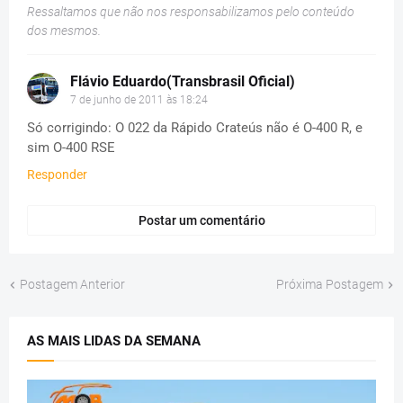
Ressaltamos que não nos responsabilizamos pelo conteúdo
dos mesmos.
Flávio Eduardo(Transbrasil Oficial)
7 de junho de 2011 às 18:24
Só corrigindo: O 022 da Rápido Crateús não é O-400 R, e
sim O-400 RSE
Responder
Postar um comentário
Postagem Anterior
Próxima Postagem
AS MAIS LIDAS DA SEMANA