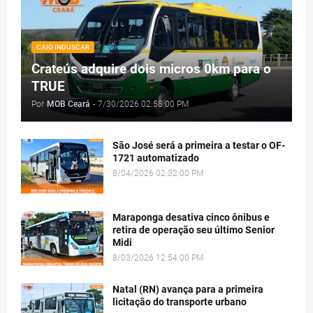
CAIO INDUSCAR
Crateús adquire dois micros 0km para o
TRUE
Por
MOB Ceará
-
7/30/2026 02:58:00 PM
São José será a primeira a testar o OF-
1721 automatizado
8/04/2026 02:32:00 PM
Maraponga desativa cinco ônibus e
retira de operação seu último Senior
Midi
8/03/2026 12:54:00 PM
Natal (RN) avança para a primeira
licitação do transporte urbano