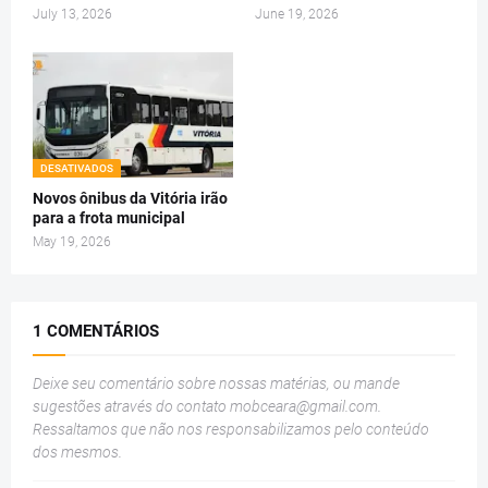
July 13, 2026
June 19, 2026
DESATIVADOS
Novos ônibus da Vitória irão
para a frota municipal
May 19, 2026
1 COMENTÁRIOS
Deixe seu comentário sobre nossas matérias, ou mande
sugestões através do contato
mobceara@gmail.com
.
Ressaltamos que não nos responsabilizamos pelo conteúdo
dos mesmos.