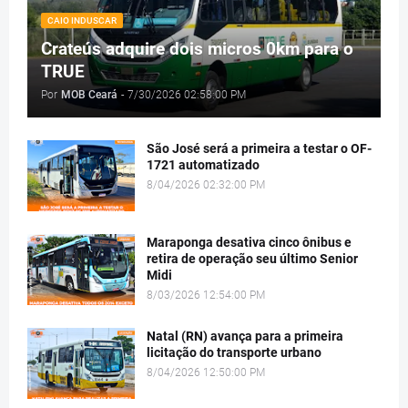
CAIO INDUSCAR
Crateús adquire dois micros 0km para o
TRUE
Por
MOB Ceará
-
7/30/2026 02:58:00 PM
São José será a primeira a testar o OF-
1721 automatizado
8/04/2026 02:32:00 PM
Maraponga desativa cinco ônibus e
retira de operação seu último Senior
Midi
8/03/2026 12:54:00 PM
Natal (RN) avança para a primeira
licitação do transporte urbano
8/04/2026 12:50:00 PM