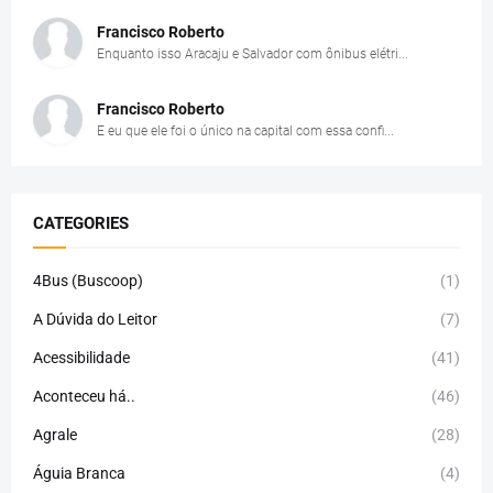
Francisco Roberto
Enquanto isso Aracaju e Salvador com ônibus elétri...
Francisco Roberto
E eu que ele foi o único na capital com essa confi...
CATEGORIES
4Bus (Buscoop)
(1)
A Dúvida do Leitor
(7)
Acessibilidade
(41)
Aconteceu há..
(46)
Agrale
(28)
Águia Branca
(4)