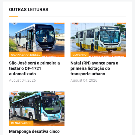
OUTRAS LEITURAS
GUANABARA DIESEL
GOVERNO
São José será a primeira a
Natal (RN) avança para a
testar o OF-1721
primeira licitação do
automatizado
transporte urbano
August 04, 2026
August 04, 2026
DESATIVADOS
Maraponga desativa cinco