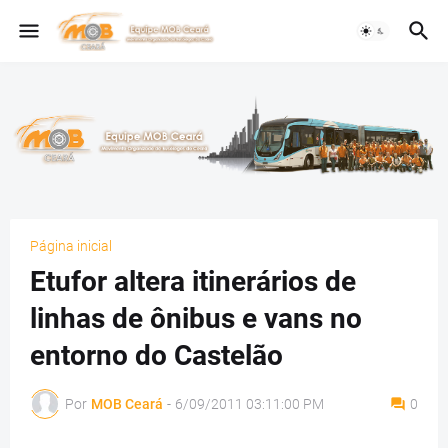
Página inicial
Etufor altera itinerários de
linhas de ônibus e vans no
entorno do Castelão
Por
MOB Ceará
-
6/09/2011 03:11:00 PM
0