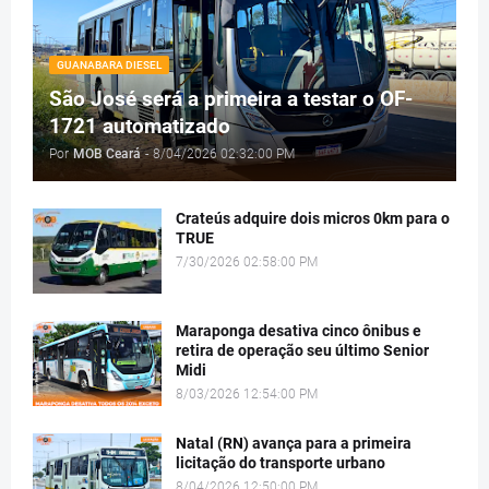
GUANABARA DIESEL
São José será a primeira a testar o OF-
1721 automatizado
Por
MOB Ceará
-
8/04/2026 02:32:00 PM
Crateús adquire dois micros 0km para o
TRUE
7/30/2026 02:58:00 PM
Maraponga desativa cinco ônibus e
retira de operação seu último Senior
Midi
8/03/2026 12:54:00 PM
Natal (RN) avança para a primeira
licitação do transporte urbano
8/04/2026 12:50:00 PM