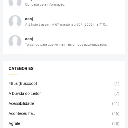
Obrigada pela informação.
aasj
Até hoje é assim. A 67 mantém o 907 (2009) na 710....
aasj
Torcendo para que venha mais ônibus automatizados ...
CATEGORIES
4Bus (Buscoop)
(1)
A Dúvida do Leitor
(7)
Acessibilidade
(41)
Aconteceu há..
(46)
Agrale
(28)