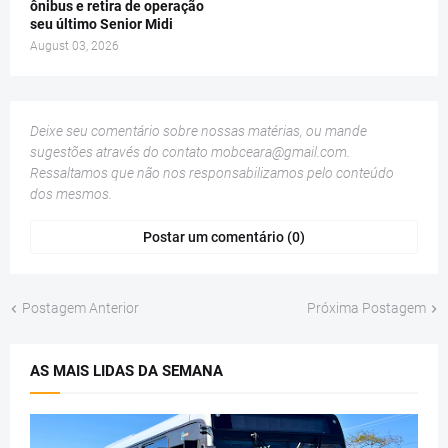
ônibus e retira de operação
seu último Senior Midi
August 03, 2026
Deixe seu comentário sobre nossas matérias, ou mande
sugestões através do contato
mobceara@gmail.com
.
Ressaltamos que não nos responsabilizamos pelo conteúdo
dos mesmos.
Postar um comentário (0)
Postagem Anterior
Próxima Postagem
AS MAIS LIDAS DA SEMANA