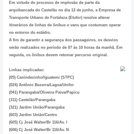
Em virtude do processo de implosão de parte da
arquibancada do Castelão no dia 12 de junho, a Empresa de
Transporte Urbano de Fortaleza (Etufor) resolve alterar
itinerários de linhas de ônibus e vans que costumam operar
no entorno do estádio.
A fim de garantir a segurança dos passageiros, os desvios
serão realizados no período de 07 às 10 horas da manhã. Em
seguida, os ônibus devem retomar percurso original.
Linhas implicadas:
(05) Canindezinho/Iguatemi (STPC)
(024) Antônio Bezerra/Lagoa/Unifor
(041) Parangaba/Oliveira Paiva/Papicu
(311) Castelão/Parangaba
(321) Jardim União/Parangaba
(603) Jardim União/Centro
(605) Cj José Walter/Br 116/Av. I
(606) Cj José Walter/Br 116/Av. N