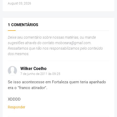
August 03, 2026
1 COMENTÁRIOS
Deixe seu comentário sobre nossas matérias, ou mande
sugestões através do contato
mobceara@gmail.com
.
Ressaltamos que não nos responsabilizamos pelo conteúdo
dos mesmos.
Wilker Coelho
7 de junho de 2011 às 09:25
Se isso acontecesse em Fortaleza quem teria apanhado
era o "franco atirador".
XDDDD
Responder