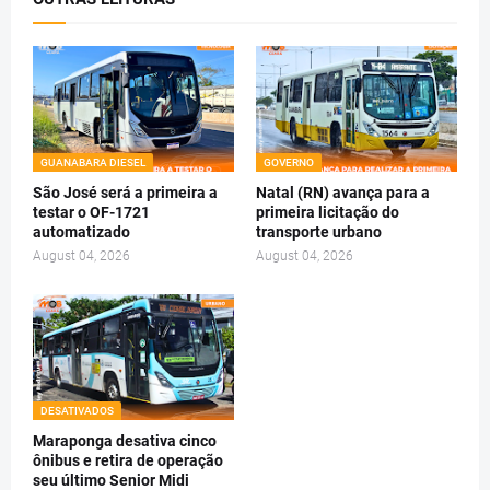
GUANABARA DIESEL
GOVERNO
São José será a primeira a
Natal (RN) avança para a
testar o OF-1721
primeira licitação do
automatizado
transporte urbano
August 04, 2026
August 04, 2026
DESATIVADOS
Maraponga desativa cinco
ônibus e retira de operação
seu último Senior Midi