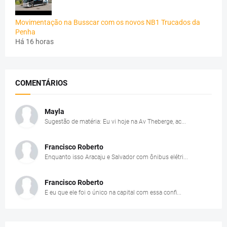
Movimentação na Busscar com os novos NB1 Trucados da
Penha
Há 16 horas
COMENTÁRIOS
Mayla
Sugestão de matéria: Eu vi hoje na Av Theberge, ac...
Francisco Roberto
Enquanto isso Aracaju e Salvador com ônibus elétri...
Francisco Roberto
E eu que ele foi o único na capital com essa confi...