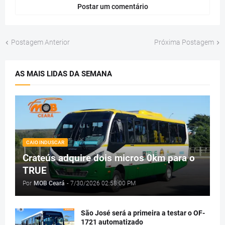
Postar um comentário
Postagem Anterior
Próxima Postagem
AS MAIS LIDAS DA SEMANA
CAIO INDUSCAR
Crateús adquire dois micros 0km para o
TRUE
Por
MOB Ceará
-
7/30/2026 02:58:00 PM
São José será a primeira a testar o OF-
1721 automatizado