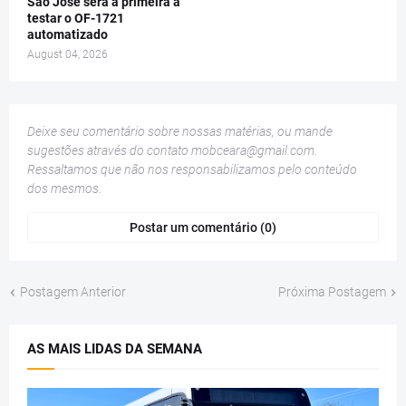
São José será a primeira a
testar o OF-1721
automatizado
August 04, 2026
Deixe seu comentário sobre nossas matérias, ou mande
sugestões através do contato
mobceara@gmail.com
.
Ressaltamos que não nos responsabilizamos pelo conteúdo
dos mesmos.
Postar um comentário (0)
Postagem Anterior
Próxima Postagem
AS MAIS LIDAS DA SEMANA