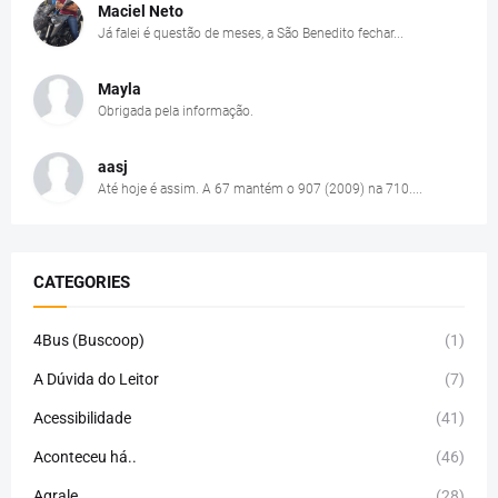
Maciel Neto
Já falei é questão de meses, a São Benedito fechar...
Mayla
Obrigada pela informação.
aasj
Até hoje é assim. A 67 mantém o 907 (2009) na 710....
CATEGORIES
4Bus (Buscoop)
(1)
A Dúvida do Leitor
(7)
Acessibilidade
(41)
Aconteceu há..
(46)
Agrale
(28)