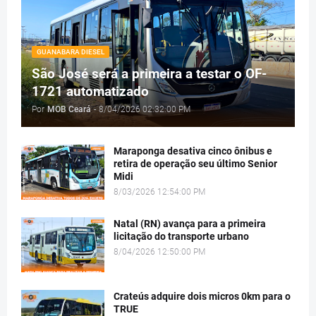
GUANABARA DIESEL
São José será a primeira a testar o OF-
1721 automatizado
Por
MOB Ceará
-
8/04/2026 02:32:00 PM
Maraponga desativa cinco ônibus e
retira de operação seu último Senior
Midi
8/03/2026 12:54:00 PM
Natal (RN) avança para a primeira
licitação do transporte urbano
8/04/2026 12:50:00 PM
Crateús adquire dois micros 0km para o
TRUE