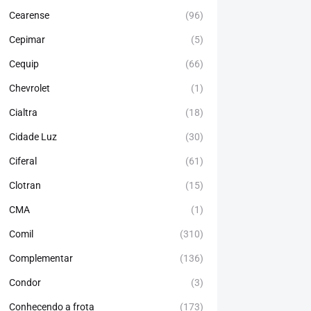
Cearense
(96)
Cepimar
(5)
Cequip
(66)
Chevrolet
(1)
Cialtra
(18)
Cidade Luz
(30)
Ciferal
(61)
Clotran
(15)
CMA
(1)
Comil
(310)
Complementar
(136)
Condor
(3)
Conhecendo a frota
(173)