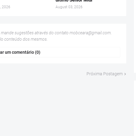
último Senior Midi
, 2026
August 03, 2026
u mande sugestões através do contato
mobceara@gmail.com
.
elo conteúdo dos mesmos.
ar um comentário (0)
Próxima Postagem