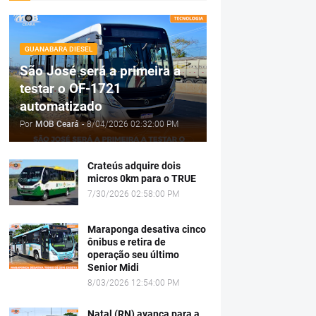
GUANABARA DIESEL
São José será a primeira a
testar o OF-1721
automatizado
Por
MOB Ceará
-
8/04/2026 02:32:00 PM
Crateús adquire dois
micros 0km para o TRUE
7/30/2026 02:58:00 PM
Maraponga desativa cinco
ônibus e retira de
operação seu último
Senior Midi
8/03/2026 12:54:00 PM
Natal (RN) avança para a