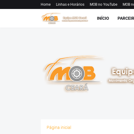
Home
Linhas e Horários
MOB no YouTube
MOB n
INÍCIO
PARCEI
Página inicial