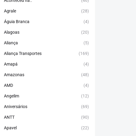
Aconteceu há..
(46)
Agrale
(28)
Águia Branca
(4)
Alagoas
(20)
Aliança
(5)
Aliança Transportes
(169)
Amapá
(4)
Amazonas
(48)
AMD
(4)
Angelim
(12)
Aniversários
(69)
ANTT
(90)
Apavel
(22)