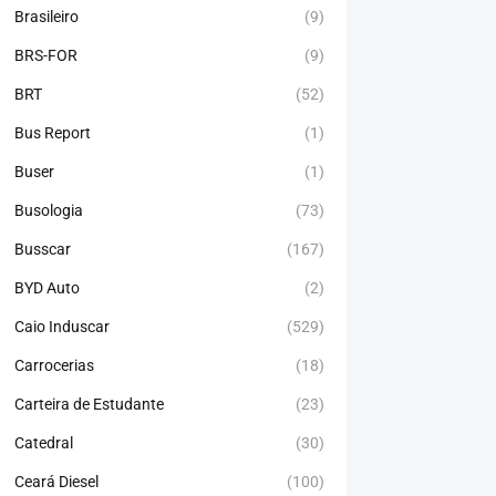
Brasileiro
(9)
BRS-FOR
(9)
BRT
(52)
Bus Report
(1)
Buser
(1)
Busologia
(73)
Busscar
(167)
BYD Auto
(2)
Caio Induscar
(529)
Carrocerias
(18)
Carteira de Estudante
(23)
Catedral
(30)
Ceará Diesel
(100)