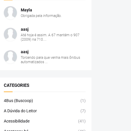
Mayla
Obrigada pela informação.
aasj
Até hoje é assim. A 67 mantém o 907
(2009) na 710....
aasj
Torcendo para que venha mais ônibus
automatizados ...
CATEGORIES
4Bus (Buscoop)
(1)
A Dúvida do Leitor
(7)
Acessibilidade
(41)