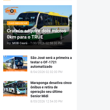
CAIO INDUSCAR
Crateús adquire dois micros
0km para o TRUE
Por
MOB Ceará
-
7/30/2026 02:58:00 PM
São José será a primeira a
testar o OF-1721
automatizado
8/04/2026 02:32:00 PM
Maraponga desativa cinco
ônibus e retira de
operação seu último
Senior Midi
8/03/2026 12:54:00 PM