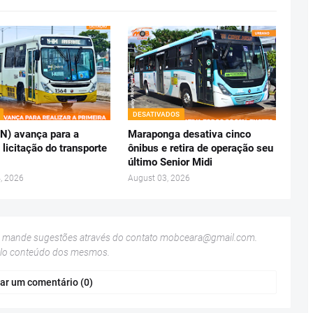
DESATIVADOS
RN) avança para a
Maraponga desativa cinco
 licitação do transporte
ônibus e retira de operação seu
último Senior Midi
, 2026
August 03, 2026
u mande sugestões através do contato
mobceara@gmail.com
.
elo conteúdo dos mesmos.
ar um comentário (0)