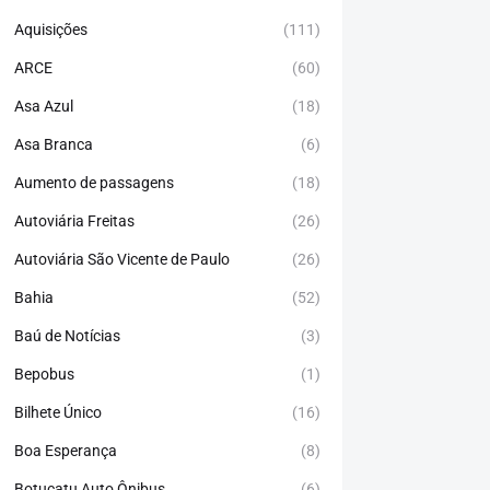
Aquisições
(111)
ARCE
(60)
Asa Azul
(18)
Asa Branca
(6)
Aumento de passagens
(18)
Autoviária Freitas
(26)
Autoviária São Vicente de Paulo
(26)
Bahia
(52)
Baú de Notícias
(3)
Bepobus
(1)
Bilhete Único
(16)
Boa Esperança
(8)
Botucatu Auto Ônibus
(6)