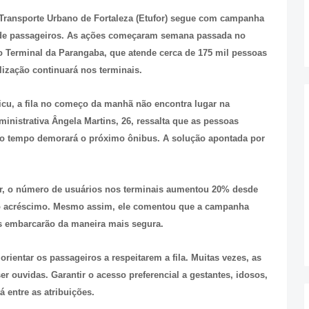
 Transporte Urbano de Fortaleza (Etufor) segue com campanha
 de passageiros. As ações começaram semana passada no
o Terminal da Parangaba, que atende cerca de 175 mil pessoas
alização continuará nos terminais.
cu, a fila no começo da manhã não encontra lugar na
administrativa Ângela Martins, 26, ressalta que as pessoas
o tempo demorará o próximo ônibus. A solução apontada por
, o número de usuários nos terminais aumentou 20% desde
 o acréscimo. Mesmo assim, ele comentou que a campanha
s embarcarão da maneira mais segura.
orientar os passageiros a respeitarem a fila. Muitas vezes, as
r ouvidas. Garantir o acesso preferencial a gestantes, idosos,
 entre as atribuições.