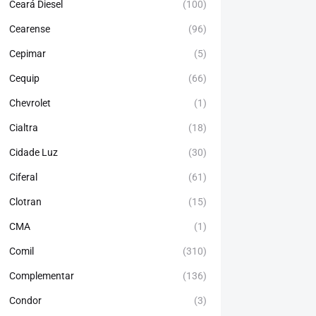
Ceará Diesel
(100)
Cearense
(96)
Cepimar
(5)
Cequip
(66)
Chevrolet
(1)
Cialtra
(18)
Cidade Luz
(30)
Ciferal
(61)
Clotran
(15)
CMA
(1)
Comil
(310)
Complementar
(136)
Condor
(3)