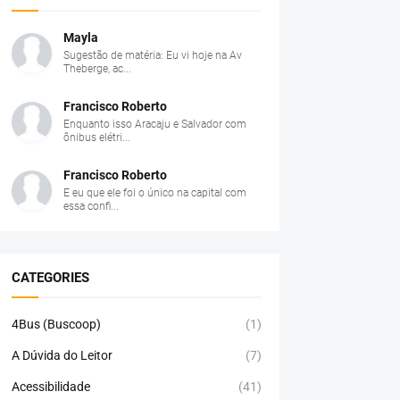
Mayla
Sugestão de matéria: Eu vi hoje na Av
Theberge, ac...
Francisco Roberto
Enquanto isso Aracaju e Salvador com
ônibus elétri...
Francisco Roberto
E eu que ele foi o único na capital com
essa confi...
CATEGORIES
4Bus (Buscoop)
(1)
A Dúvida do Leitor
(7)
Acessibilidade
(41)