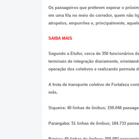
Os passageiros que preferem esperar o próximo
em uma fila no meio do corredor, quem não liga
atropelos, empurrões e, principalmente, aquele
SAIBA MAIS
Segundo a Etufor, cerca de 350 funcionários d
terminais de integração diariamente, orienta
operação dos coletivos e realizando permuta d
A frota de transporte coletivo de Fortaleza co
mês.
Siqueira: 40 linhas de ônibus; 159.048 passagei
Parangaba: 51 linhas de ônibus; 184.733 passag
Papicu: 45 linhas de ônibus; 258.092 passageir