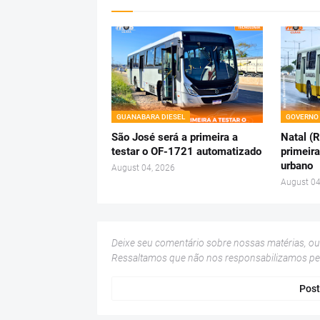
GUANABARA DIESEL
GOVERNO
São José será a primeira a
Natal (
testar o OF-1721 automatizado
primeira
urbano
August 04, 2026
August 04
Deixe seu comentário sobre nossas matérias, o
Ressaltamos que não nos responsabilizamos p
Post