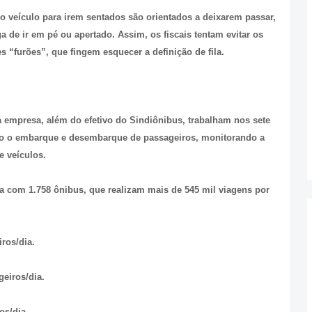
 veículo para irem sentados são orientados a deixarem passar,
 de ir em pé ou apertado. Assim, os fiscais tentam evitar os
s “furões”, que fingem esquecer a definição de fila.
a empresa, além do efetivo do Sindiônibus, trabalham nos sete
ndo o embarque e desembarque de passageiros, monitorando a
e veículos.
nta com 1.758 ônibus, que realizam mais de 545 mil viagens por
ros/dia.
eiros/dia.
os/dia.