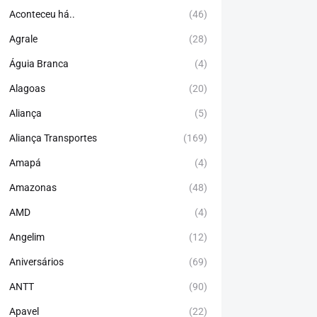
Aconteceu há..
(46)
Agrale
(28)
Águia Branca
(4)
Alagoas
(20)
Aliança
(5)
Aliança Transportes
(169)
Amapá
(4)
Amazonas
(48)
AMD
(4)
Angelim
(12)
Aniversários
(69)
ANTT
(90)
Apavel
(22)