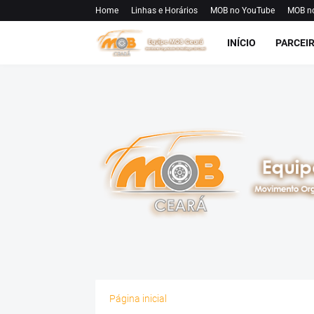
Home
Linhas e Horários
MOB no YouTube
MOB n
INÍCIO
PARCEI
Página inicial