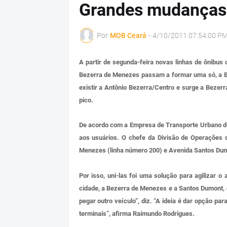
Grandes mudanças 
Por
MOB Ceará
-
4/10/2011 07:54:00 P
A partir de segunda-feira novas linhas de ônibus
Bezerra de Menezes passam a formar uma só, a B
existir a Antônio Bezerra/Centro e surge a Bezer
pico.
De acordo com a Empresa de Transporte Urbano de
aos usuários. O chefe da Divisão de Operações 
Menezes (linha número 200) e Avenida Santos Dum
Por isso, uni-las foi uma solução para agilizar 
cidade, a Bezerra de Menezes e a Santos Dumont, 
pegar outro veículo”, diz. “A ideia é dar opção par
terminais”, afirma Raimundo Rodrigues.