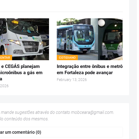
ENTAR
COTIDIANO
 e CEGÁS planejam
Integração entre ônibus e metrô
icroônibus a gás em
em Fortaleza pode avançar
za
February 13, 2026
 2026
u mande sugestões através do contato
mobceara@gmail.com
.
elo conteúdo dos mesmos.
ar um comentário (0)