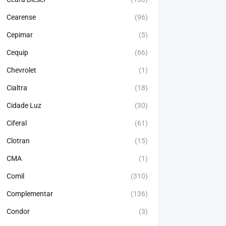
Cearense
(96)
Cepimar
(5)
Cequip
(66)
Chevrolet
(1)
Cialtra
(18)
Cidade Luz
(30)
Ciferal
(61)
Clotran
(15)
CMA
(1)
Comil
(310)
Complementar
(136)
Condor
(3)