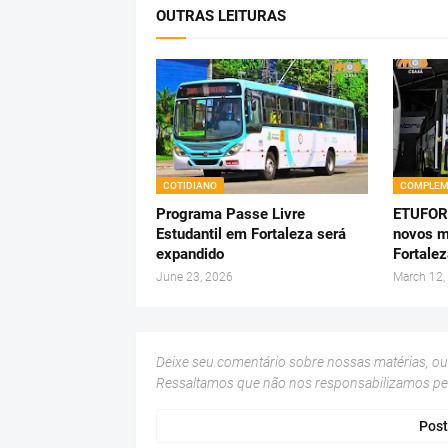
OUTRAS LEITURAS
COTIDIANO
COMPLEM
Programa Passe Livre
ETUFOR
Estudantil em Fortaleza será
novos m
expandido
Fortale
June 23, 2026
March 12,
Deixe seu comentário sobre nossas matérias, o
Ressaltamos que não nos responsabilizamos p
Post