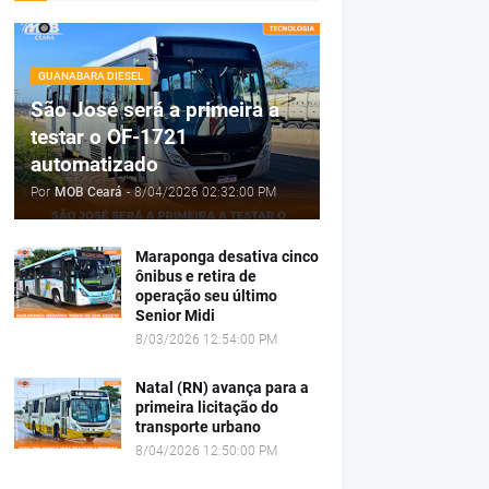
GUANABARA DIESEL
São José será a primeira a
testar o OF-1721
automatizado
Por
MOB Ceará
-
8/04/2026 02:32:00 PM
Maraponga desativa cinco
ônibus e retira de
operação seu último
Senior Midi
8/03/2026 12:54:00 PM
Natal (RN) avança para a
primeira licitação do
transporte urbano
8/04/2026 12:50:00 PM