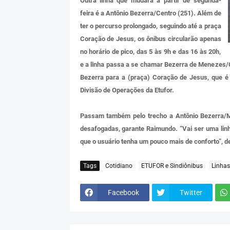
Outra linha que mudará a partir de segunda-
feira é a Antônio Bezerra/Centro (251). Além de
ter o percurso prolongado, seguindo até a praça
Coração de Jesus, os ônibus circularão apenas
no horário de pico, das 5 às 9h e das 16 às 20h,
e a linha passa a se chamar Bezerra de Menezes/Co
Bezerra para a (praça) Coração de Jesus, que é
Divisão de Operações da Etufor.
Passam também pelo trecho a Antônio Bezerra/M
desafogadas, garante Raimundo. “Vai ser uma linh
que o usuário tenha um pouco mais de conforto”, d
Tags
Cotidiano
ETUFOR e Sindiônibus
Linhas
Facebook
Twitter