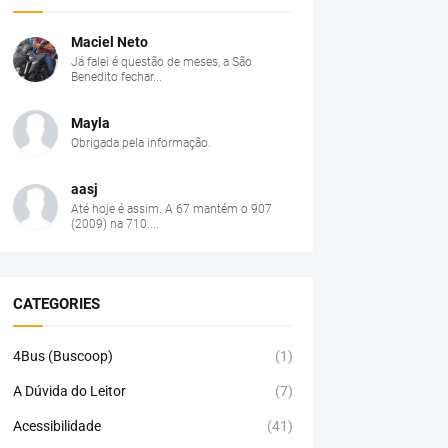
Maciel Neto
Já falei é questão de meses, a São
Benedito fechar...
Mayla
Obrigada pela informação.
aasj
Até hoje é assim. A 67 mantém o 907
(2009) na 710....
CATEGORIES
4Bus (Buscoop)
(1)
A Dúvida do Leitor
(7)
Acessibilidade
(41)