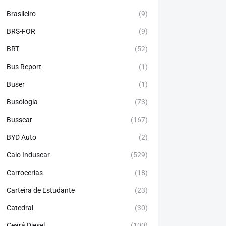
Brasileiro
(9)
BRS-FOR
(9)
BRT
(52)
Bus Report
(1)
Buser
(1)
Busologia
(73)
Busscar
(167)
BYD Auto
(2)
Caio Induscar
(529)
Carrocerias
(18)
Carteira de Estudante
(23)
Catedral
(30)
Ceará Diesel
(100)