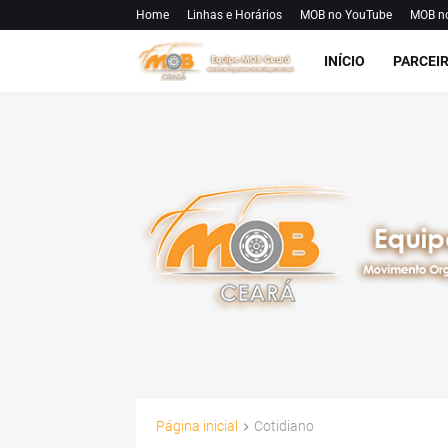
Home
Linhas e Horários
MOB no YouTube
MOB n
INÍCIO
PARCEI
Página inicial
Cotidiano