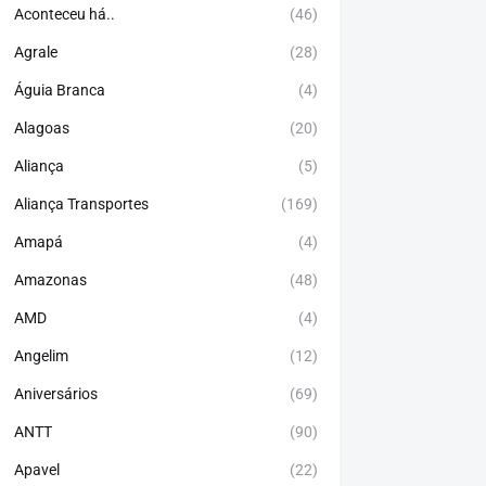
Aconteceu há..
(46)
Agrale
(28)
Águia Branca
(4)
Alagoas
(20)
Aliança
(5)
Aliança Transportes
(169)
Amapá
(4)
Amazonas
(48)
AMD
(4)
Angelim
(12)
Aniversários
(69)
ANTT
(90)
Apavel
(22)