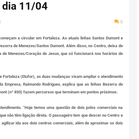
dia 11/04
M
0
 começam a circular em Fortaleza. As atuais linhas Santos Dumont e
ezerra de Menezes/Santos Dumont. Além disso, no Centro, deixa de
ra de Menezes/Coração de Jesus, que só funcionará nos horários de
 Fortaleza (Etufor), as duas mudanças visam ampliar o atendimento
da Empresa, Raimundo Rodrigues, explica que as linhas Bezerra de
ont (nº 850) fazem percursos que terminam em pontos próximos.
o atendimento. “Hoje temos uma questão de dois polos comerciais na
que não têm ligação direta. O passageiro tem que descer no Centro e
a agilizar ida aos dois centros comerciais, além de aproximar os dois