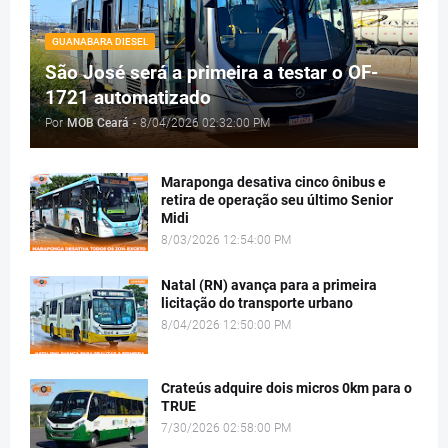
GUANABARA DIESEL
São José será a primeira a testar o OF-
1721 automatizado
Por
MOB Ceará
-
8/04/2026 02:32:00 PM
Maraponga desativa cinco ônibus e
retira de operação seu último Senior
Midi
8/03/2026 12:54:00 PM
Natal (RN) avança para a primeira
licitação do transporte urbano
8/04/2026 12:50:00 PM
Crateús adquire dois micros 0km para o
TRUE
7/30/2026 02:58:00 PM