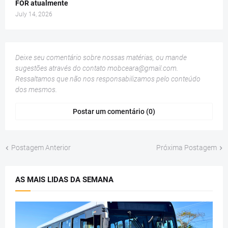
FOR atualmente
July 14, 2026
Deixe seu comentário sobre nossas matérias, ou mande
sugestões através do contato
mobceara@gmail.com
.
Ressaltamos que não nos responsabilizamos pelo conteúdo
dos mesmos.
Postar um comentário (0)
Postagem Anterior
Próxima Postagem
AS MAIS LIDAS DA SEMANA