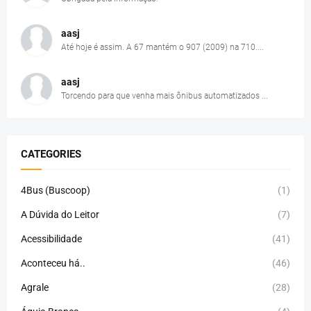
aasj
Até hoje é assim. A 67 mantém o 907 (2009) na 710....
aasj
Torcendo para que venha mais ônibus automatizados ...
CATEGORIES
4Bus (Buscoop)
(1)
A Dúvida do Leitor
(7)
Acessibilidade
(41)
Aconteceu há..
(46)
Agrale
(28)