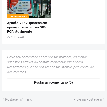
CAIO INDUSCAR
Apache VIP V: quantos em
operação existem no SIT-
FOR atualmente
July 14, 2026
Deixe seu comentário sobre nossas matérias, ou mande
sugestões através do contato
mobceara@gmail.com
.
Ressaltamos que não nos responsabilizamos pelo conteúdo
dos mesmos.
Postar um comentário (0)
Postagem Anterior
Próxima Postagem