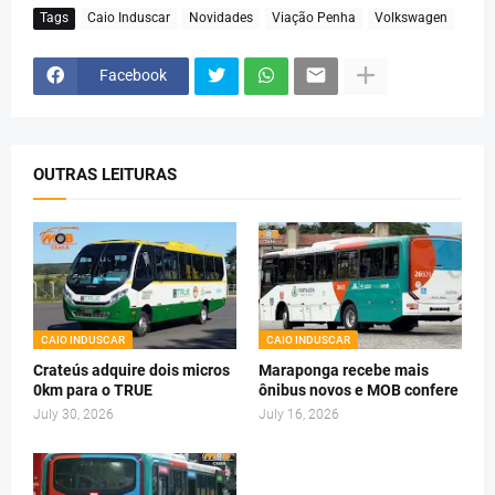
Tags
Caio Induscar
Novidades
Viação Penha
Volkswagen
Facebook
OUTRAS LEITURAS
CAIO INDUSCAR
CAIO INDUSCAR
Crateús adquire dois micros
Maraponga recebe mais
0km para o TRUE
ônibus novos e MOB confere
July 30, 2026
July 16, 2026