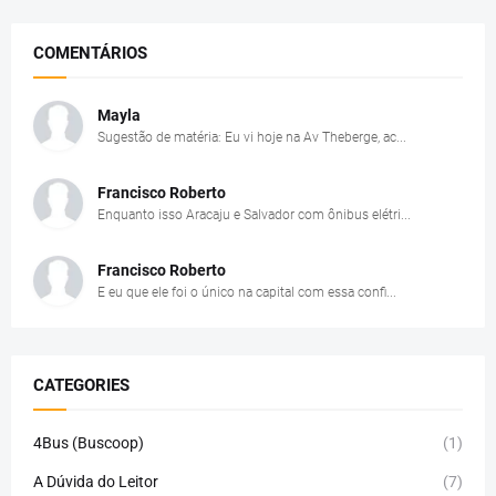
COMENTÁRIOS
Mayla
Sugestão de matéria: Eu vi hoje na Av Theberge, ac...
Francisco Roberto
Enquanto isso Aracaju e Salvador com ônibus elétri...
Francisco Roberto
E eu que ele foi o único na capital com essa confi...
CATEGORIES
4Bus (Buscoop)
(1)
A Dúvida do Leitor
(7)