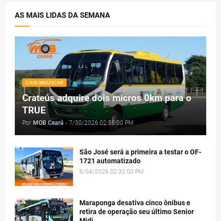
AS MAIS LIDAS DA SEMANA
CAIO INDUSCAR
Crateús adquire dois micros 0km para o
TRUE
Por
MOB Ceará
-
7/30/2026 02:58:00 PM
São José será a primeira a testar o OF-
1721 automatizado
8/04/2026 02:32:00 PM
Maraponga desativa cinco ônibus e
retira de operação seu último Senior
Midi