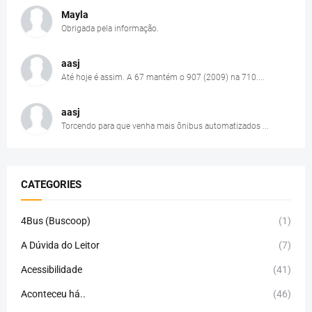
Mayla
Obrigada pela informação.
aasj
Até hoje é assim. A 67 mantém o 907 (2009) na 710....
aasj
Torcendo para que venha mais ônibus automatizados ...
CATEGORIES
4Bus (Buscoop)
(1)
A Dúvida do Leitor
(7)
Acessibilidade
(41)
Aconteceu há..
(46)