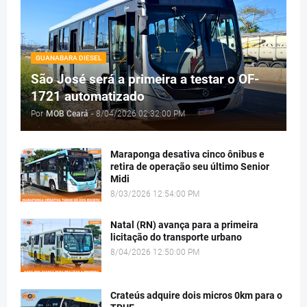
GUANABARA DIESEL
São José será a primeira a testar o OF-
1721 automatizado
Por
MOB Ceará
-
8/04/2026 02:32:00 PM
Maraponga desativa cinco ônibus e
retira de operação seu último Senior
Midi
8/03/2026 12:54:00 PM
Natal (RN) avança para a primeira
licitação do transporte urbano
8/04/2026 12:50:00 PM
Crateús adquire dois micros 0km para o