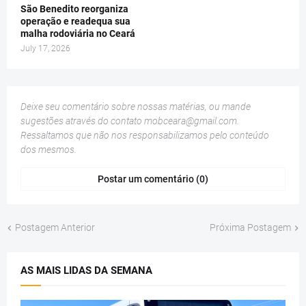
São Benedito reorganiza
operação e readequa sua
malha rodoviária no Ceará
July 17, 2026
Deixe seu comentário sobre nossas matérias, ou mande
sugestões através do contato
mobceara@gmail.com
.
Ressaltamos que não nos responsabilizamos pelo conteúdo
dos mesmos.
Postar um comentário (0)
Postagem Anterior
Próxima Postagem
AS MAIS LIDAS DA SEMANA