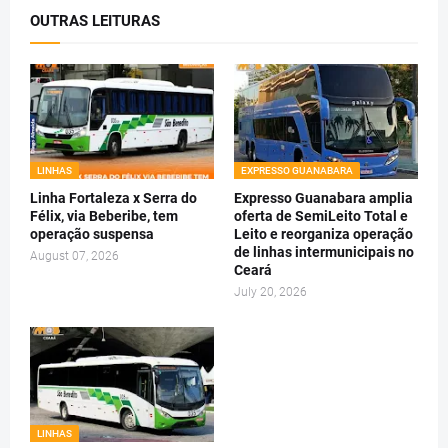
OUTRAS LEITURAS
LINHAS
EXPRESSO GUANABARA
Linha Fortaleza x Serra do
Expresso Guanabara amplia
Félix, via Beberibe, tem
oferta de SemiLeito Total e
operação suspensa
Leito e reorganiza operação
de linhas intermunicipais no
August 07, 2026
Ceará
July 20, 2026
LINHAS