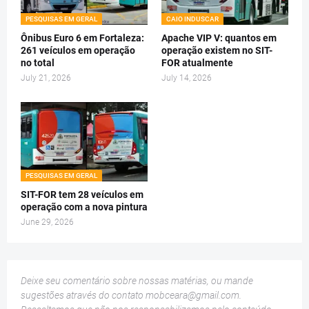
PESQUISAS EM GERAL
CAIO INDUSCAR
Ônibus Euro 6 em Fortaleza:
Apache VIP V: quantos em
261 veículos em operação
operação existem no SIT-
no total
FOR atualmente
July 21, 2026
July 14, 2026
PESQUISAS EM GERAL
SIT-FOR tem 28 veículos em
operação com a nova pintura
June 29, 2026
Deixe seu comentário sobre nossas matérias, ou mande
sugestões através do contato
mobceara@gmail.com
.