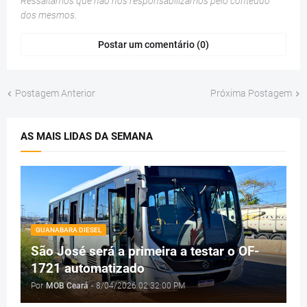
Ressaltamos que não nos responsabilizamos pelo conteúdo
dos mesmos.
Postar um comentário (0)
Postagem Anterior
Próxima Postagem
AS MAIS LIDAS DA SEMANA
GUANABARA DIESEL
São José será a primeira a testar o OF-
1721 automatizado
Por
MOB Ceará
-
8/04/2026 02:32:00 PM