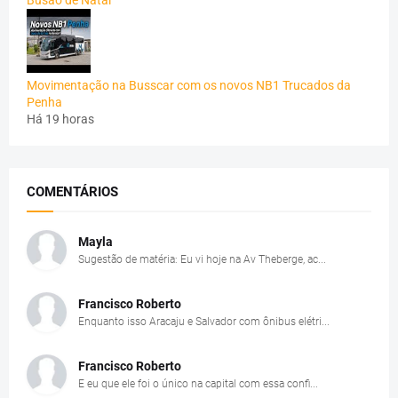
Busão de Natal
Movimentação na Busscar com os novos NB1 Trucados da
Penha
Há 19 horas
COMENTÁRIOS
Mayla
Sugestão de matéria: Eu vi hoje na Av Theberge, ac...
Francisco Roberto
Enquanto isso Aracaju e Salvador com ônibus elétri...
Francisco Roberto
E eu que ele foi o único na capital com essa confi...