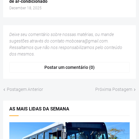
de ar-condicionado
December 18, 2025
Deixe seu comentário sobre nossas matérias, ou mande
sugestões através do contato
mobceara@gmail.com
.
Ressaltamos que não nos responsabilizamos pelo conteúdo
dos mesmos.
Postar um comentário (0)
Postagem Anterior
Próxima Postagem
AS MAIS LIDAS DA SEMANA