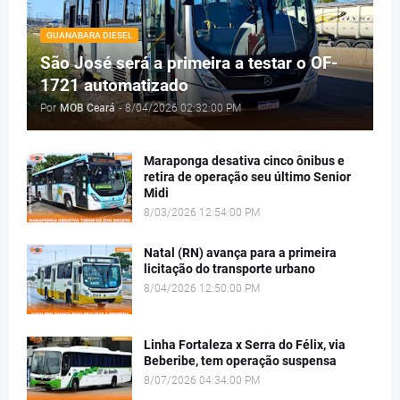
GUANABARA DIESEL
São José será a primeira a testar o OF-
1721 automatizado
Por
MOB Ceará
-
8/04/2026 02:32:00 PM
Maraponga desativa cinco ônibus e
retira de operação seu último Senior
Midi
8/03/2026 12:54:00 PM
Natal (RN) avança para a primeira
licitação do transporte urbano
8/04/2026 12:50:00 PM
Linha Fortaleza x Serra do Félix, via
Beberibe, tem operação suspensa
8/07/2026 04:34:00 PM