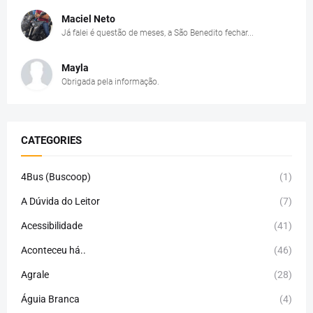
Maciel Neto
Já falei é questão de meses, a São Benedito fechar...
Mayla
Obrigada pela informação.
CATEGORIES
4Bus (Buscoop)
(1)
A Dúvida do Leitor
(7)
Acessibilidade
(41)
Aconteceu há..
(46)
Agrale
(28)
Águia Branca
(4)