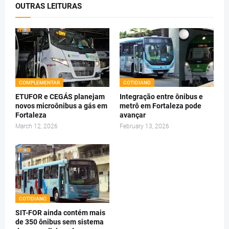
OUTRAS LEITURAS
COMPLEMENTAR
COTIDIANO
ETUFOR e CEGÁS planejam
Integração entre ônibus e
novos microônibus a gás em
metrô em Fortaleza pode
Fortaleza
avançar
March 12, 2026
February 13, 2026
COTIDIANO
SIT-FOR ainda contém mais
de 350 ônibus sem sistema