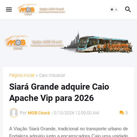
Página inicial
Caio Induscar
Siará Grande adquire Caio
Apache Vip para 2026
Por
MOB Ceará
-
5/15/2026 12:00:00 AM
3
A Viação Siará Grande, tradicional no transporte urbano de
Fortaleza adquiriu junto a encarroçadora Caio uma unidade