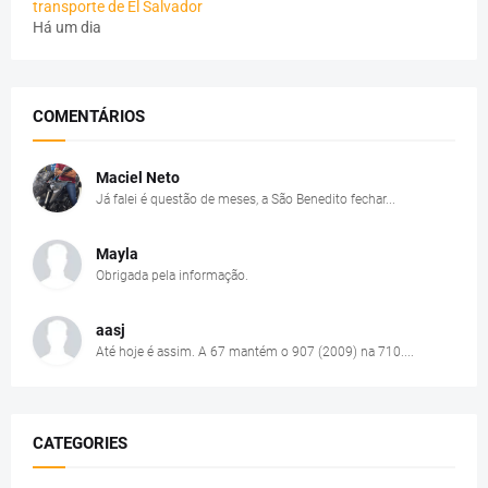
transporte de El Salvador
Há um dia
COMENTÁRIOS
Maciel Neto
Já falei é questão de meses, a São Benedito fechar...
Mayla
Obrigada pela informação.
aasj
Até hoje é assim. A 67 mantém o 907 (2009) na 710....
CATEGORIES