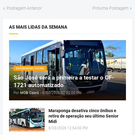
Postagem Anterior
Próxima Postagem
AS MAIS LIDAS DA SEMANA
GUANABARA DIESEL
São José será a primeira a testar o OF-
1721 automatizado
Por
MOB Ceará
-
8/04/2026 02:32:00 PM
Maraponga desativa cinco ônibus e
retira de operação seu último Senior
Midi
8/03/2026 12:54:00 PM