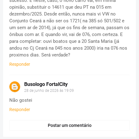
sucesso. E neste, caso, o novo carro vai, em minha
opinião, substituir o 14611 que deu PT na 015 em
dezembro/2025. Desde então, nunca mais vi VW no
Conjunto Ceará a não ser os 1721( na 385 só 501/502 e
um sem ar de 2014), já que os fins de semana, passam os
ônibus com ar. E quando vir, vai de 076, com certeza. E
para completar: ouvi boatos que a 20 Santa Maria (já
andou no Cj Ceará na 045 nos anos 2000) iria na 076 nos
proximos dias. Será verdade?
Responder
Busologo FortalCity
28 de junho de 2026 às 19:09
Não gostei
Responder
Postar um comentário