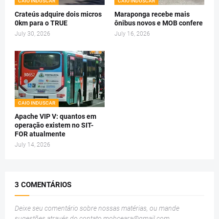
CAIO INDUSCAR
CAIO INDUSCAR
Crateús adquire dois micros
Maraponga recebe mais
0km para o TRUE
ônibus novos e MOB confere
July 30, 2026
July 16, 2026
CAIO INDUSCAR
Apache VIP V: quantos em
operação existem no SIT-
FOR atualmente
July 14, 2026
3 COMENTÁRIOS
Deixe seu comentário sobre nossas matérias, ou mande
sugestões através do contato
mobceara@gmail.com
.