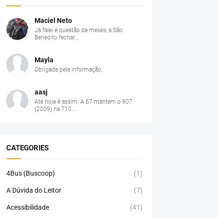
Maciel Neto
Já falei é questão de meses, a São
Benedito fechar...
Mayla
Obrigada pela informação.
aasj
Até hoje é assim. A 67 mantém o 907
(2009) na 710....
CATEGORIES
4Bus (Buscoop)
(1)
A Dúvida do Leitor
(7)
Acessibilidade
(41)