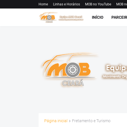
Home
Linhas e Horários
MOB no YouTube
MOB n
INÍCIO
PARCEI
Página inicial
Fretamento e Turismo