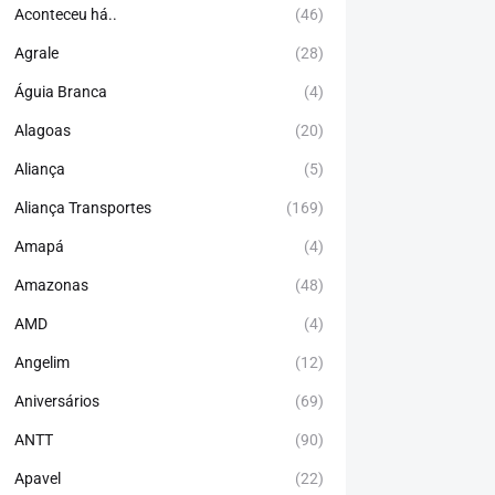
Aconteceu há..
(46)
Agrale
(28)
Águia Branca
(4)
Alagoas
(20)
Aliança
(5)
Aliança Transportes
(169)
Amapá
(4)
Amazonas
(48)
AMD
(4)
Angelim
(12)
Aniversários
(69)
ANTT
(90)
Apavel
(22)