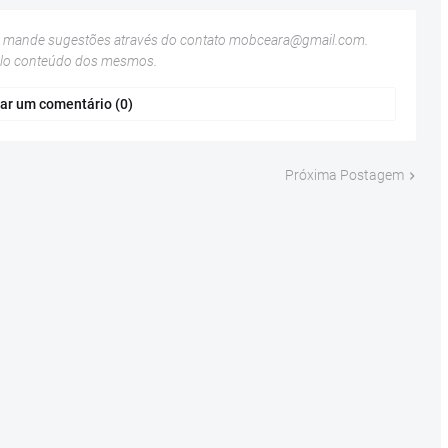
u mande sugestões através do contato
mobceara@gmail.com
.
elo conteúdo dos mesmos.
ar um comentário (0)
Próxima Postagem