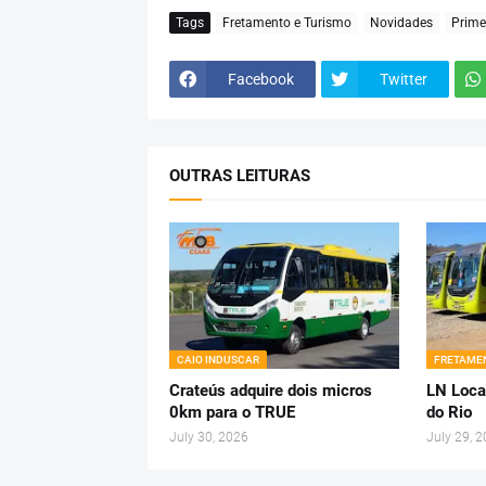
Tags
Fretamento e Turismo
Novidades
Prime
Facebook
Twitter
OUTRAS LEITURAS
CAIO INDUSCAR
FRETAMEN
Crateús adquire dois micros
LN Loca
0km para o TRUE
do Rio
July 30, 2026
July 29, 