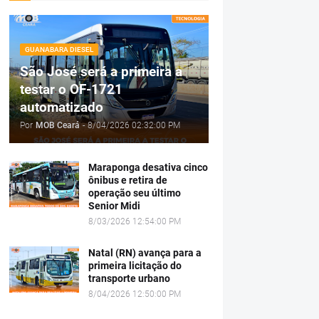
GUANABARA DIESEL
São José será a primeira a
testar o OF-1721
automatizado
Por
MOB Ceará
-
8/04/2026 02:32:00 PM
Maraponga desativa cinco
ônibus e retira de
operação seu último
Senior Midi
8/03/2026 12:54:00 PM
Natal (RN) avança para a
primeira licitação do
transporte urbano
8/04/2026 12:50:00 PM