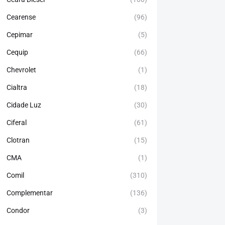
Cearense
(96)
Cepimar
(5)
Cequip
(66)
Chevrolet
(1)
Cialtra
(18)
Cidade Luz
(30)
Ciferal
(61)
Clotran
(15)
CMA
(1)
Comil
(310)
Complementar
(136)
Condor
(3)