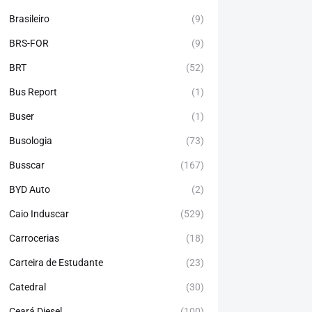
Brasileiro
(9)
BRS-FOR
(9)
BRT
(52)
Bus Report
(1)
Buser
(1)
Busologia
(73)
Busscar
(167)
BYD Auto
(2)
Caio Induscar
(529)
Carrocerias
(18)
Carteira de Estudante
(23)
Catedral
(30)
Ceará Diesel
(100)