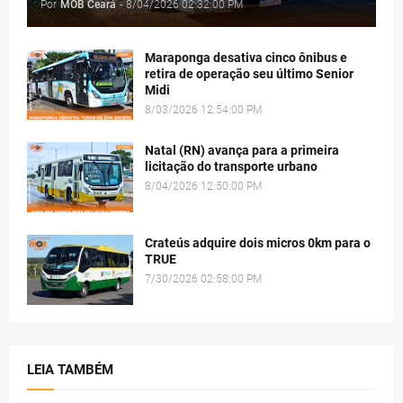
Por
MOB Ceará
-
8/04/2026 02:32:00 PM
Maraponga desativa cinco ônibus e
retira de operação seu último Senior
Midi
8/03/2026 12:54:00 PM
Natal (RN) avança para a primeira
licitação do transporte urbano
8/04/2026 12:50:00 PM
Crateús adquire dois micros 0km para o
TRUE
7/30/2026 02:58:00 PM
LEIA TAMBÉM