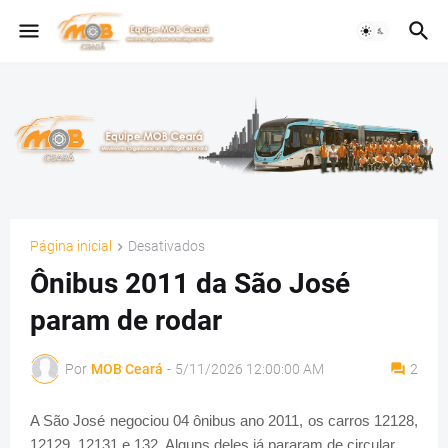
Página inicial
Desativados
Ônibus 2011 da São José
param de rodar
Por
MOB Ceará
-
5/11/2026 12:00:00 AM
2
A São José negociou 04 ônibus ano 2011, os carros 12128,
12129, 12131 e 132. Alguns deles já pararam de circular.