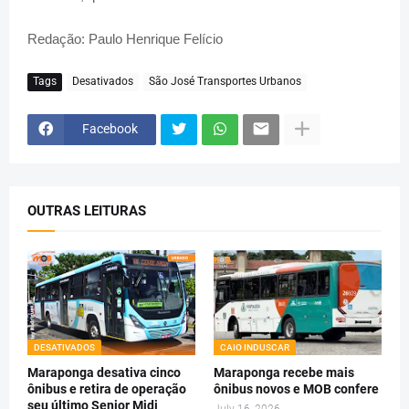
Redação: Paulo Henrique Felício
Tags
Desativados
São José Transportes Urbanos
Facebook
OUTRAS LEITURAS
DESATIVADOS
CAIO INDUSCAR
Maraponga desativa cinco
Maraponga recebe mais
ônibus e retira de operação
ônibus novos e MOB confere
seu último Senior Midi
July 16, 2026