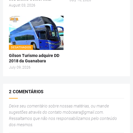
August 03, 2026
DESATIVADOS
Gilson Turismo adquire DD
2018 da Guanabara
July 09, 2026
2 COMENTÁRIOS
Deixe seu comentário sobre nossas matérias, ou mande
sugestões através do contato
mobceara@gmail.com
.
Ressaltamos que não nos responsabilizamos pelo conteúdo
dos mesmos.