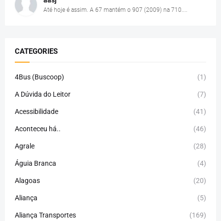
Até hoje é assim. A 67 mantém o 907 (2009) na 710....
CATEGORIES
4Bus (Buscoop)
(1)
A Dúvida do Leitor
(7)
Acessibilidade
(41)
Aconteceu há..
(46)
Agrale
(28)
Águia Branca
(4)
Alagoas
(20)
Aliança
(5)
Aliança Transportes
(169)