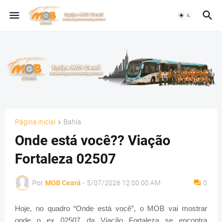
Página inicial
Bahia
Onde está você?? Viação
Fortaleza 02507
Por
MOB Ceará
-
5/07/2026 12:00:00 AM
0
Hoje, no quadro “Onde está você”, o MOB vai mostrar
onde o ex 02507 da Viação Fortaleza se encontra