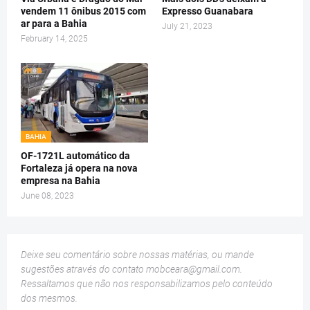
vendem 11 ônibus 2015 com
Expresso Guanabara
ar para a Bahia
July 21, 2023
February 14, 2025
BAHIA
OF-1721L automático da
Fortaleza já opera na nova
empresa na Bahia
June 08, 2023
Deixe seu comentário sobre nossas matérias, ou mande
sugestões através do contato
mobceara@gmail.com
.
Ressaltamos que não nos responsabilizamos pelo conteúdo
dos mesmos.