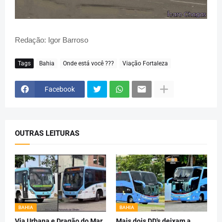
Redação: Igor Barroso
Tags
Bahia
Onde está você ???
Viação Fortaleza
Facebook
OUTRAS LEITURAS
BAHIA
BAHIA
Via Urbana e Dragão do Mar
Mais dois DD's deixam a