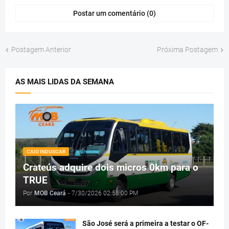
Postar um comentário (0)
Postagem Anterior
Próxima Postagem
AS MAIS LIDAS DA SEMANA
CAIO INDUSCAR
Crateús adquire dois micros 0km para o
TRUE
Por
MOB Ceará
-
7/30/2026 02:58:00 PM
São José será a primeira a testar o OF-