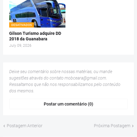
DESATIVADOS
Gilson Turismo adquire DD
2018 da Guanabara
July 09, 2026
Deixe seu comentário sobre nossas matérias, ou mande
sugestões através do contato
mobceara@gmail.com
.
Ressaltamos que não nos responsabilizamos pelo conteúdo
dos mesmos.
Postar um comentário (0)
Postagem Anterior
Próxima Postagem