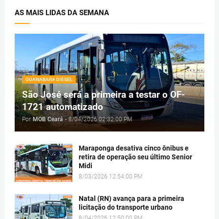
AS MAIS LIDAS DA SEMANA
GUANABARA DIESEL
São José será a primeira a testar o OF-
1721 automatizado
Por
MOB Ceará
-
8/04/2026 02:32:00 PM
Maraponga desativa cinco ônibus e
retira de operação seu último Senior
Midi
8/03/2026 12:54:00 PM
Natal (RN) avança para a primeira
licitação do transporte urbano
8/04/2026 12:50:00 PM