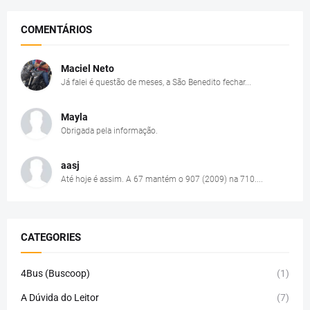
COMENTÁRIOS
Maciel Neto
Já falei é questão de meses, a São Benedito fechar...
Mayla
Obrigada pela informação.
aasj
Até hoje é assim. A 67 mantém o 907 (2009) na 710....
CATEGORIES
4Bus (Buscoop)
(1)
A Dúvida do Leitor
(7)