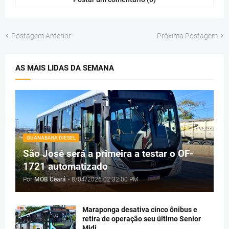
Postagem Anterior
Próxima Postagem
AS MAIS LIDAS DA SEMANA
GUANABARA DIESEL
São José será a primeira a testar o OF-
1721 automatizado
Por
MOB Ceará
-
8/04/2026 02:32:00 PM
Maraponga desativa cinco ônibus e
retira de operação seu último Senior
Midi