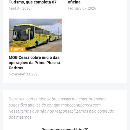
Turismo, que completa 67
oficina
April 04, 2026
February 07, 2026
EVENTOS
MOB Ceará cobre início das
operações da Prime Plus na
Cerbras
November 03, 2025
Deixe seu comentário sobre nossas matérias, ou mande
sugestões através do contato
mobceara@gmail.com
.
Ressaltamos que não nos responsabilizamos pelo conteúdo
dos mesmos.
Postar um comentário (0)