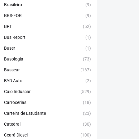
Brasileiro
(9)
BRS-FOR
(9)
BRT
(52)
Bus Report
(1)
Buser
(1)
Busologia
(73)
Busscar
(167)
BYD Auto
(2)
Caio Induscar
(529)
Carrocerias
(18)
Carteira de Estudante
(23)
Catedral
(30)
Ceará Diesel
(100)