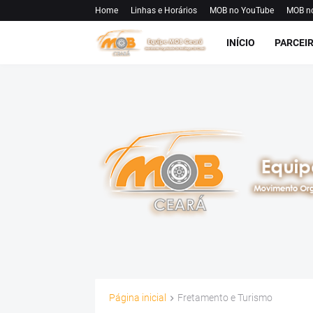
Home
Linhas e Horários
MOB no YouTube
MOB n
INÍCIO
PARCEI
Página inicial
Fretamento e Turismo