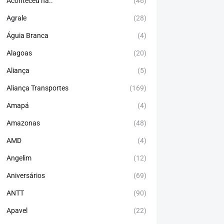
Aconteceu há..
(46)
Agrale
(28)
Águia Branca
(4)
Alagoas
(20)
Aliança
(5)
Aliança Transportes
(169)
Amapá
(4)
Amazonas
(48)
AMD
(4)
Angelim
(12)
Aniversários
(69)
ANTT
(90)
Apavel
(22)