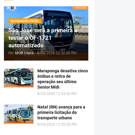
GUANABARA DIESEL
São José será a primeira a
testar o OF-1721
automatizado
Por
MOB Ceará
-
8/04/2026 02:32:00 PM
Maraponga desativa cinco
ônibus e retira de
operação seu último
Senior Midi
8/03/2026 12:54:00 PM
Natal (RN) avança para a
primeira licitação do
transporte urbano
8/04/2026 12:50:00 PM