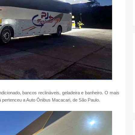
icionado, bancos reclináveis, geladeira e banheiro. O mais
 pertenceu a Auto Ônibus Macacari, de São Paulo.