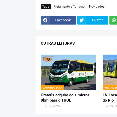
Tags
Fretamento e Turismo
Novidades
Facebook
Twitter
OUTRAS LEITURAS
CAIO INDUSCAR
FRETAMEN
Crateús adquire dois micros
LN Loca
0km para o TRUE
do Rio
July 30, 2026
July 29, 