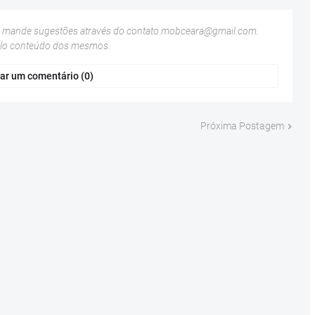
u mande sugestões através do contato
mobceara@gmail.com
.
elo conteúdo dos mesmos.
ar um comentário (0)
Próxima Postagem