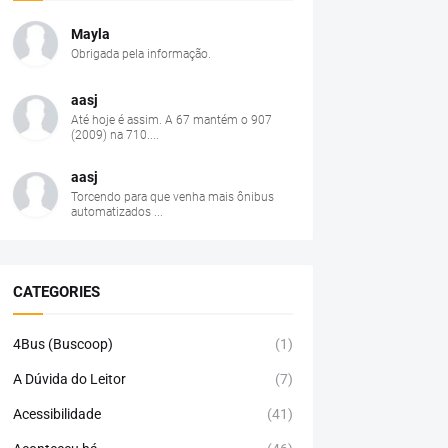
Mayla
Obrigada pela informação.
aasj
Até hoje é assim. A 67 mantém o 907
(2009) na 710....
aasj
Torcendo para que venha mais ônibus
automatizados ...
CATEGORIES
4Bus (Buscoop)
(1)
A Dúvida do Leitor
(7)
Acessibilidade
(41)